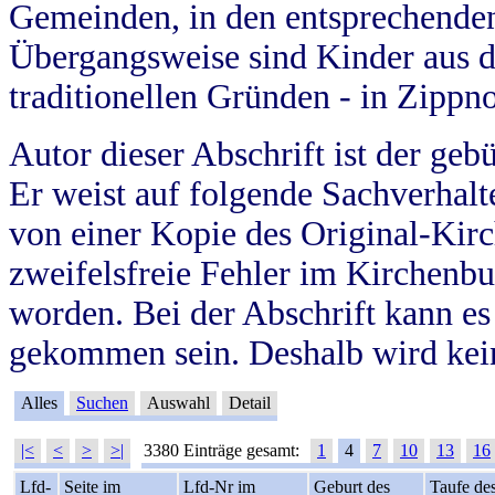
Gemeinden, in den entsprechende
Übergangsweise sind Kinder aus 
traditionellen Gründen - in Zippn
Autor dieser Abschrift ist der geb
Er weist auf folgende Sachverhalte
von einer Kopie des Original-Kirc
zweifelsfreie Fehler im Kirchenbuc
worden. Bei der Abschrift kann e
gekommen sein. Deshalb wird kein
Alles
Suchen
Auswahl
Detail
|<
<
>
>|
3380 Einträge gesamt:
1
4
7
10
13
16
Lfd-
Seite im
Lfd-Nr im
Geburt des
Taufe de