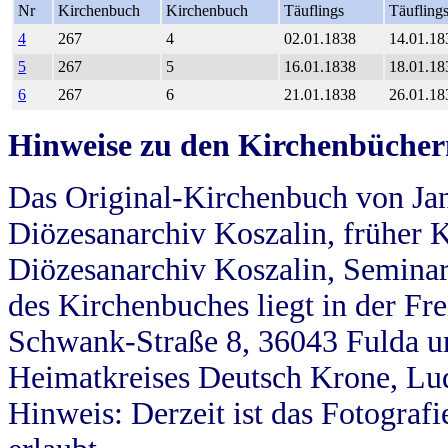
Nr
Kirchenbuch
Kirchenbuch
Täuflings
Täufling
4
267
4
02.01.1838
14.01.18
5
267
5
16.01.1838
18.01.18
6
267
6
21.01.1838
26.01.18
Hinweise zu den Kirchenbücher
Das Original-Kirchenbuch von Jan
Diözesanarchiv Koszalin, früher Kö
Diözesanarchiv Koszalin, Seminar
des Kirchenbuches liegt in der Fr
Schwank-Straße 8, 36043 Fulda u
Heimatkreises Deutsch Krone, Lu
Hinweis: Derzeit ist das Fotograf