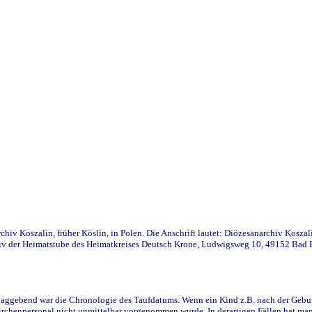
iv Koszalin, früher Köslin, in Polen. Die Anschrift lautet: Diözesanarchiv Koszal
v der Heimatstube des Heimatkreises Deutsch Krone, Ludwigsweg 10, 49152 Bad Ess
ggebend war die Chronologie des Taufdatums. Wenn ein Kind z.B. nach der Geburt 
rchenpersonal nicht unmittelbar vorgenommen wurde. In derartigen Fällen hat man d