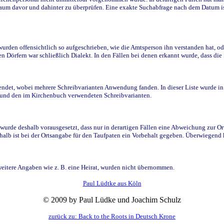
raum davor und dahinter zu überprüfen. Eine exakte Suchabfrage nach dem Datum i
den offensichtlich so aufgeschrieben, wie die Amtsperson ihn verstanden hat, ode
n Dörfern war schließlich Dialekt. In den Fällen bei denen erkannt wurde, dass di
t, wobei mehrere Schreibvarianten Anwendung fanden. In dieser Liste wurde in de
n und den im Kirchenbuch verwendeten Schreibvarianten.
wurde deshalb vorausgesetzt, dass nur in derartigen Fällen eine Abweichung zur O
eshalb ist bei der Ortsangabe für den Taufpaten ein Vorbehalt gegeben. Überwiegen
weitere Angaben wie z. B. eine Heirat, wurden nicht übernommen.
Paul Lüdtke aus Köln
© 2009 by Paul Lüdke und Joachim Schulz
zurück zu: Back to the Roots in Deutsch Krone