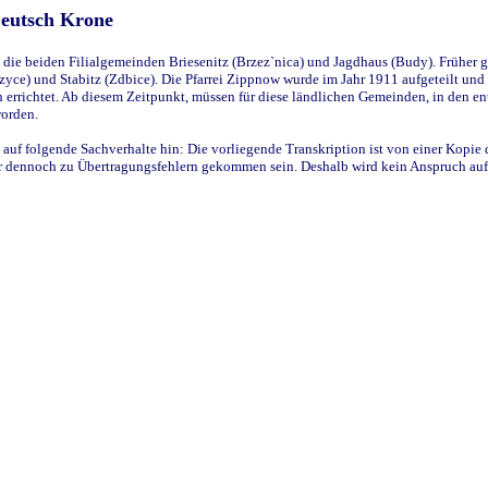
Deutsch Krone
ie beiden Filialgemeinden Briesenitz (Brzez`nica) und Jagdhaus (Budy). Früher g
yce) und Stabitz (Zdbice). Die Pfarrei Zippnow wurde im Jahr 1911 aufgeteilt und e
en errichtet. Ab diesem Zeitpunkt, müssen für diese ländlichen Gemeinden, in den
worden.
 auf folgende Sachverhalte hin: Die vorliegende Transkription ist von einer Kopie 
aber dennoch zu Übertragungsfehlern gekommen sein. Deshalb wird kein Anspruch auf 