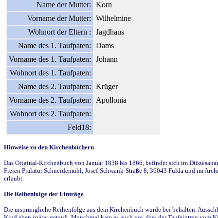
Name der Mutter:
Korn
Vorname der Mutter:
Wilhelmine
Wohnort der Eltern :
Jagdhaus
Name des 1. Taufpaten:
Dams
Vorname des 1. Taufpaten:
Johann
Wohnort des 1. Taufpaten:
Name des 2. Taufpaten:
Krüger
Vorname des 2. Taufpaten:
Apollonia
Wohnort des 2. Taufpaten:
Feld18:
Hinweise zu den Kirchenbüchern
Das Original-Kirchenbuch von Januar 1838 bis 1866, befindet sich im Diözesanarch
Freien Prälatur Schneidemühl, Josef-Schwank-Straße 8, 36043 Fulda und im Archi
erlaubt.
Die Reihenfolge der Einträge
Die ursprüngliche Reihenfolge aus dem Kirchenbuch wurde bei behalten. Ausschla
Kind eben später getauft. Manchmal kam es auch vor, dass der Taufeintrag vom Ki