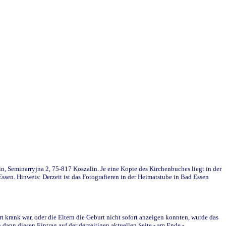
in, Seminarryjna 2, 75-817 Koszalin. Je eine Kopie des Kirchenbuches liegt in der
en. Hinweis: Derzeit ist das Fotografieren in der Heimatstube in Bad Essen
krank war, oder die Eltern die Geburt nicht sofort anzeigen konnten, wurde das
ann diesen Eintrag auf der derzeitigen aktuellen Seite - am Ende -