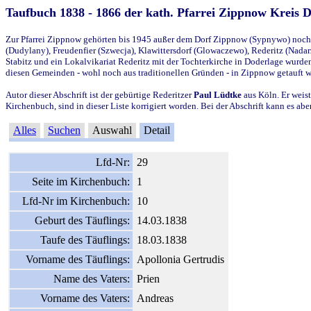
Taufbuch 1838 - 1866 der kath. Pfarrei Zippnow Kreis 
Zur Pfarrei Zippnow gehörten bis 1945 außer dem Dorf Zippnow (Sypnywo) noch d
(Dudylany), Freudenfier (Szwecja), Klawittersdorf (Glowaczewo), Rederitz (Nadarz
Stabitz und ein Lokalvikariat Rederitz mit der Tochterkirche in Doderlage wurd
diesen Gemeinden - wohl noch aus traditionellen Gründen - in Zippnow getauft 
Autor dieser Abschrift ist der gebürtige Rederitzer
Paul Lüdtke
aus Köln. Er weist
Kirchenbuch, sind in dieser Liste korrigiert worden. Bei der Abschrift kann es 
Alles
Suchen
Auswahl
Detail
Lfd-Nr:
29
Seite im Kirchenbuch:
1
Lfd-Nr im Kirchenbuch:
10
Geburt des Täuflings:
14.03.1838
Taufe des Täuflings:
18.03.1838
Vorname des Täuflings:
Apollonia Gertrudis
Name des Vaters:
Prien
Vorname des Vaters:
Andreas