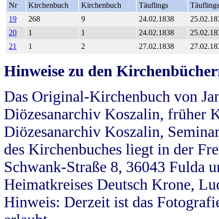
Nr
Kirchenbuch
Kirchenbuch
Täuflings
Täufling
19
268
9
24.02.1838
25.02.18
20
1
1
24.02.1838
25.02.18
21
1
2
27.02.1838
27.02.18
Hinweise zu den Kirchenbücher
Das Original-Kirchenbuch von Jan
Diözesanarchiv Koszalin, früher Kö
Diözesanarchiv Koszalin, Seminar
des Kirchenbuches liegt in der Fr
Schwank-Straße 8, 36043 Fulda u
Heimatkreises Deutsch Krone, Lu
Hinweis: Derzeit ist das Fotograf