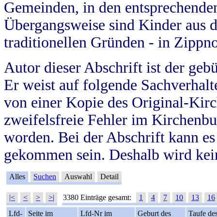
Gemeinden, in den entsprechende
Übergangsweise sind Kinder aus 
traditionellen Gründen - in Zippn
Autor dieser Abschrift ist der geb
Er weist auf folgende Sachverhalte
von einer Kopie des Original-Kirc
zweifelsfreie Fehler im Kirchenbuc
worden. Bei der Abschrift kann e
gekommen sein. Deshalb wird kein
Alles
Suchen
Auswahl
Detail
|<
<
>
>|
3380 Einträge gesamt:
1
4
7
10
13
16
Lfd-
Seite im
Lfd-Nr im
Geburt des
Taufe de