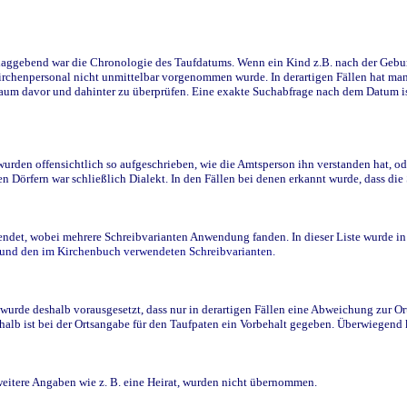
ggebend war die Chronologie des Taufdatums. Wenn ein Kind z.B. nach der Geburt 
rchenpersonal nicht unmittelbar vorgenommen wurde. In derartigen Fällen hat man d
raum davor und dahinter zu überprüfen. Eine exakte Suchabfrage nach dem Datum i
den offensichtlich so aufgeschrieben, wie die Amtsperson ihn verstanden hat, ode
n Dörfern war schließlich Dialekt. In den Fällen bei denen erkannt wurde, dass di
t, wobei mehrere Schreibvarianten Anwendung fanden. In dieser Liste wurde in de
n und den im Kirchenbuch verwendeten Schreibvarianten.
wurde deshalb vorausgesetzt, dass nur in derartigen Fällen eine Abweichung zur O
eshalb ist bei der Ortsangabe für den Taufpaten ein Vorbehalt gegeben. Überwiegen
weitere Angaben wie z. B. eine Heirat, wurden nicht übernommen.