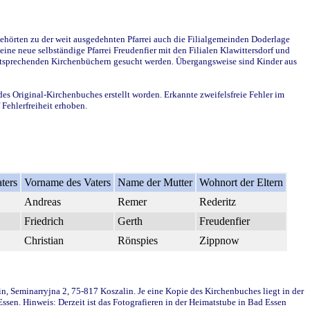
ehörten zu der weit ausgedehnten Pfarrei auch die Filialgemeinden Doderlage
ine neue selbständige Pfarrei Freudenfier mit den Filialen Klawittersdorf und
 entsprechenden Kirchenbüchern gesucht werden. Übergangsweise sind Kinder aus
des Original-Kirchenbuches erstellt worden. Erkannte zweifelsfreie Fehler im
Fehlerfreiheit erhoben.
ters
Vorname des Vaters
Name der Mutter
Wohnort der Eltern
Andreas
Remer
Rederitz
Friedrich
Gerth
Freudenfier
Christian
Rönspies
Zippnow
in, Seminarryjna 2, 75-817 Koszalin. Je eine Kopie des Kirchenbuches liegt in der
en. Hinweis: Derzeit ist das Fotografieren in der Heimatstube in Bad Essen