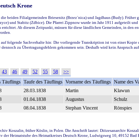
Deutsch Krone
ie beiden Filialgemeinden Briesenitz (Brzez`nica) und Jagdhaus (Budy). Früher g
yce) und Stabitz (Zdbice). Die Pfarrei Zippnow wurde im Jahr 1911 aufgeteilt und e
en errichtet. Ab diesem Zeitpunkt, müssen für diese ländlichen Gemeinden, in den
worden.
 auf folgende Sachverhalte hin: Die vorliegende Transkription ist von einer Kopie 
aber dennoch zu Übertragungsfehlern gekommen sein. Deshalb wird kein Anspruch auf 
43
46
49
52
55
58
>>
 Täuflings
Taufe des Täuflings
Vorname des Täuflings
Name des Va
8
28.03.1838
Martin
Klawun
8
01.04.1838
Augustus
Schulz
8
08.04.1838
Stephan Vincent
Rönspies
iv Koszalin, früher Köslin, in Polen. Die Anschrift lautet: Diözesanarchiv Koszal
v der Heimatstube des Heimatkreises Deutsch Krone, Ludwigsweg 10, 49152 Bad Ess