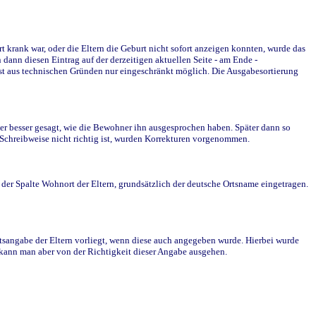
krank war, oder die Eltern die Geburt nicht sofort anzeigen konnten, wurde das
ann diesen Eintrag auf der derzeitigen aktuellen Seite - am Ende -
st aus technischen Gründen nur eingeschränkt möglich. Die Ausgabesortierung
r besser gesagt, wie die Bewohner ihn ausgesprochen haben. Später dann so
e Schreibweise nicht richtig ist, wurden Korrekturen vorgenommen.
r Spalte Wohnort der Eltern, grundsätzlich der deutsche Ortsname eingetragen.
rtsangabe der Eltern vorliegt, wenn diese auch angegeben wurde. Hierbei wurde
d kann man aber von der Richtigkeit dieser Angabe ausgehen.