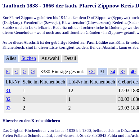
Taufbuch 1838 - 1866 der kath. Pfarrei Zippnow Kreis 
Zur Pfarrei Zippnow gehörten bis 1945 außer dem Dorf Zippnow (Sypnywo) noch d
(Dudylany), Freudenfier (Szwecja), Klawittersdorf (Glowaczewo), Rederitz (Nadarz
Stabitz und ein Lokalvikariat Rederitz mit der Tochterkirche in Doderlage wurd
diesen Gemeinden - wohl noch aus traditionellen Gründen - in Zippnow getauft 
Autor dieser Abschrift ist der gebürtige Rederitzer
Paul Lüdtke
aus Köln. Er weist
Kirchenbuch, sind in dieser Liste korrigiert worden. Bei der Abschrift kann es 
Alles
Suchen
Auswahl
Detail
|<
<
>
>|
3380 Einträge gesamt:
<<
31
34
37
40
Lfd-Nr
Seite im Kirchenbuch
Lfd-Nr im Kirchenbuch
Geburt des
31
1
12
17.03.183
32
2
1
30.03.183
33
2
2
29.03.183
Hinweise zu den Kirchenbüchern
Das Original-Kirchenbuch von Januar 1838 bis 1866, befindet sich im Diözesanarch
Freien Prälatur Schneidemühl, Josef-Schwank-Straße 8, 36043 Fulda und im Archi