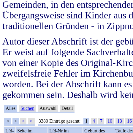
Gemeinden, in den entsprechende
Übergangsweise sind Kinder aus 
traditionellen Gründen - in Zippn
Autor dieser Abschrift ist der geb
Er weist auf folgende Sachverhalte
von einer Kopie des Original-Kirc
zweifelsfreie Fehler im Kirchenbuc
worden. Bei der Abschrift kann e
gekommen sein. Deshalb wird kein
Alles
Suchen
Auswahl
Detail
|<
<
>
>|
3380 Einträge gesamt:
1
4
7
10
13
16
Lfd-
Seite im
Lfd-Nr im
Geburt des
Taufe de