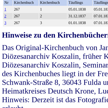
Nr
Kirchenbuch
Kirchenbuch
Täuflings
Täufling
1
267
1
05.01.1838
05.01.18
2
267
2
31.12.1837
07.01.18
3
267
3
01.01.1838
07.01.18
Hinweise zu den Kirchenbücher
Das Original-Kirchenbuch von Jan
Diözesanarchiv Koszalin, früher Kö
Diözesanarchiv Koszalin, Seminar
des Kirchenbuches liegt in der Fr
Schwank-Straße 8, 36043 Fulda u
Heimatkreises Deutsch Krone, Lu
Hinweis: Derzeit ist das Fotograf