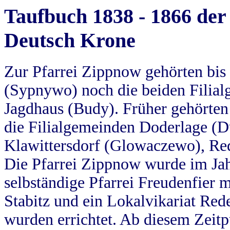
Taufbuch 1838 - 1866 der
Deutsch Krone
Zur Pfarrei Zippnow gehörten bi
(Sypnywo) noch die beiden Filial
Jagdhaus (Budy). Früher gehörten 
die Filialgemeinden Doderlage (D
Klawittersdorf (Glowaczewo), Red
Die Pfarrei Zippnow wurde im Jah
selbständige Pfarrei Freudenfier m
Stabitz und ein Lokalvikariat Red
wurden errichtet. Ab diesem Zeitp