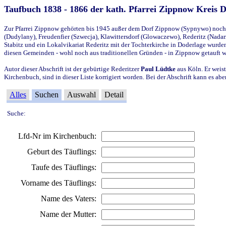
Taufbuch 1838 - 1866 der kath. Pfarrei Zippnow Kreis 
Zur Pfarrei Zippnow gehörten bis 1945 außer dem Dorf Zippnow (Sypnywo) noch d
(Dudylany), Freudenfier (Szwecja), Klawittersdorf (Glowaczewo), Rederitz (Nadarz
Stabitz und ein Lokalvikariat Rederitz mit der Tochterkirche in Doderlage wurd
diesen Gemeinden - wohl noch aus traditionellen Gründen - in Zippnow getauft 
Autor dieser Abschrift ist der gebürtige Rederitzer
Paul Lüdtke
aus Köln. Er weist
Kirchenbuch, sind in dieser Liste korrigiert worden. Bei der Abschrift kann es 
Alles
Suchen
Auswahl
Detail
Suche:
Lfd-Nr im Kirchenbuch:
Geburt des Täuflings:
Taufe des Täuflings:
Vorname des Täuflings:
Name des Vaters:
Name der Mutter: