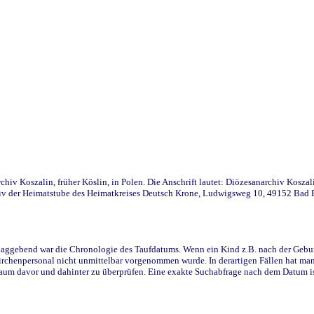
iv Koszalin, früher Köslin, in Polen. Die Anschrift lautet: Diözesanarchiv Koszal
v der Heimatstube des Heimatkreises Deutsch Krone, Ludwigsweg 10, 49152 Bad Ess
ggebend war die Chronologie des Taufdatums. Wenn ein Kind z.B. nach der Geburt 
rchenpersonal nicht unmittelbar vorgenommen wurde. In derartigen Fällen hat man d
raum davor und dahinter zu überprüfen. Eine exakte Suchabfrage nach dem Datum i