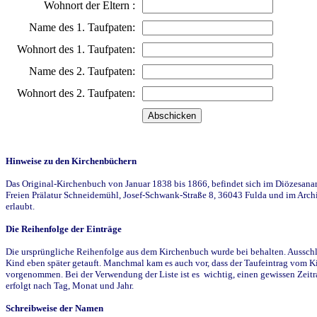
Wohnort der Eltern :
Name des 1. Taufpaten:
Wohnort des 1. Taufpaten:
Name des 2. Taufpaten:
Wohnort des 2. Taufpaten:
Hinweise zu den Kirchenbüchern
Das Original-Kirchenbuch von Januar 1838 bis 1866, befindet sich im Diözesanarch
Freien Prälatur Schneidemühl, Josef-Schwank-Straße 8, 36043 Fulda und im Archi
erlaubt.
Die Reihenfolge der Einträge
Die ursprüngliche Reihenfolge aus dem Kirchenbuch wurde bei behalten. Ausschla
Kind eben später getauft. Manchmal kam es auch vor, dass der Taufeintrag vom Ki
vorgenommen. Bei der Verwendung der Liste ist es wichtig, einen gewissen Zeit
erfolgt nach Tag, Monat und Jahr.
Schreibweise der Namen