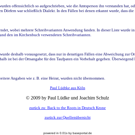
den offensichtlich so aufgeschrieben, wie die Amtsperson ihn verstanden hat, ode
n Dörfern war schließlich Dialekt. In den Fällen bei denen erkannt wurde, dass di
t, wobei mehrere Schreibvarianten Anwendung fanden. In dieser Liste wurde in de
n und den im Kirchenbuch verwendeten Schreibvarianten.
wurde deshalb vorausgesetzt, dass nur in derartigen Fällen eine Abweichung zur O
eshalb ist bei der Ortsangabe für den Taufpaten ein Vorbehalt gegeben. Überwiegen
weitere Angaben wie z. B. eine Heirat, wurden nicht übernommen.
Paul Lüdtke aus Köln
© 2009 by Paul Lüdke und Joachim Schulz
zurück zu: Back to the Roots in Deutsch Krone
zurück zur Quellenübersicht
powered in 0.01s by baseportal.de