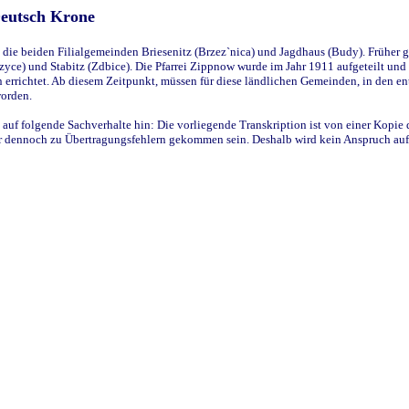
Deutsch Krone
ie beiden Filialgemeinden Briesenitz (Brzez`nica) und Jagdhaus (Budy). Früher g
yce) und Stabitz (Zdbice). Die Pfarrei Zippnow wurde im Jahr 1911 aufgeteilt und e
en errichtet. Ab diesem Zeitpunkt, müssen für diese ländlichen Gemeinden, in den
worden.
 auf folgende Sachverhalte hin: Die vorliegende Transkription ist von einer Kopie 
aber dennoch zu Übertragungsfehlern gekommen sein. Deshalb wird kein Anspruch auf 