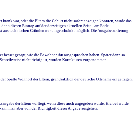
krank war, oder die Eltern die Geburt nicht sofort anzeigen konnten, wurde das
ann diesen Eintrag auf der derzeitigen aktuellen Seite - am Ende -
st aus technischen Gründen nur eingeschränkt möglich. Die Ausgabesortierung
r besser gesagt, wie die Bewohner ihn ausgesprochen haben. Später dann so
e Schreibweise nicht richtig ist, wurden Korrekturen vorgenommen.
r Spalte Wohnort der Eltern, grundsätzlich der deutsche Ortsname eingetragen.
rtsangabe der Eltern vorliegt, wenn diese auch angegeben wurde. Hierbei wurde
d kann man aber von der Richtigkeit dieser Angabe ausgehen.