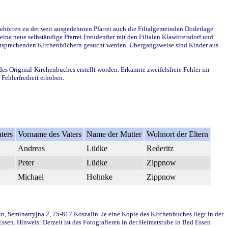
ehörten zu der weit ausgedehnten Pfarrei auch die Filialgemeinden Doderlage
ine neue selbständige Pfarrei Freudenfier mit den Filialen Klawittersdorf und
 entsprechenden Kirchenbüchern gesucht werden. Übergangsweise sind Kinder aus
des Original-Kirchenbuches erstellt worden. Erkannte zweifelsfreie Fehler im
Fehlerfreiheit erhoben.
ters
Vorname des Vaters
Name der Mutter
Wohnort der Eltern
Andreas
Lüdke
Rederitz
Peter
Lüdke
Zippnow
Michael
Hohnke
Zippnow
in, Seminarryjna 2, 75-817 Koszalin. Je eine Kopie des Kirchenbuches liegt in der
en. Hinweis: Derzeit ist das Fotografieren in der Heimatstube in Bad Essen