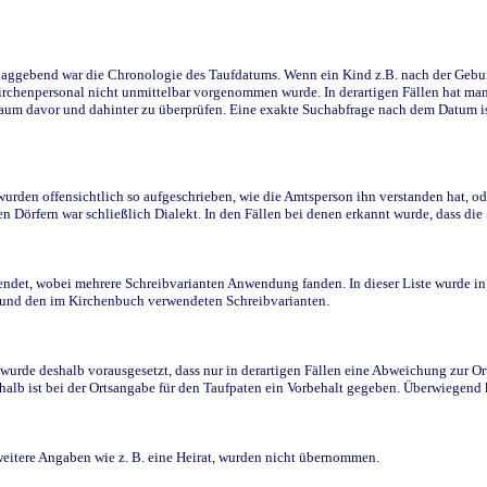
ggebend war die Chronologie des Taufdatums. Wenn ein Kind z.B. nach der Geburt 
rchenpersonal nicht unmittelbar vorgenommen wurde. In derartigen Fällen hat man d
raum davor und dahinter zu überprüfen. Eine exakte Suchabfrage nach dem Datum i
den offensichtlich so aufgeschrieben, wie die Amtsperson ihn verstanden hat, ode
n Dörfern war schließlich Dialekt. In den Fällen bei denen erkannt wurde, dass di
t, wobei mehrere Schreibvarianten Anwendung fanden. In dieser Liste wurde in de
n und den im Kirchenbuch verwendeten Schreibvarianten.
wurde deshalb vorausgesetzt, dass nur in derartigen Fällen eine Abweichung zur O
eshalb ist bei der Ortsangabe für den Taufpaten ein Vorbehalt gegeben. Überwiegen
weitere Angaben wie z. B. eine Heirat, wurden nicht übernommen.