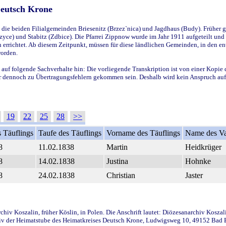
Deutsch Krone
ie beiden Filialgemeinden Briesenitz (Brzez`nica) und Jagdhaus (Budy). Früher g
yce) und Stabitz (Zdbice). Die Pfarrei Zippnow wurde im Jahr 1911 aufgeteilt und e
en errichtet. Ab diesem Zeitpunkt, müssen für diese ländlichen Gemeinden, in den
worden.
 auf folgende Sachverhalte hin: Die vorliegende Transkription ist von einer Kopie 
aber dennoch zu Übertragungsfehlern gekommen sein. Deshalb wird kein Anspruch auf 
19
22
25
28
>>
 Täuflings
Taufe des Täuflings
Vorname des Täuflings
Name des Va
8
11.02.1838
Martin
Heidkrüger
8
14.02.1838
Justina
Hohnke
8
24.02.1838
Christian
Jaster
iv Koszalin, früher Köslin, in Polen. Die Anschrift lautet: Diözesanarchiv Koszal
v der Heimatstube des Heimatkreises Deutsch Krone, Ludwigsweg 10, 49152 Bad Ess