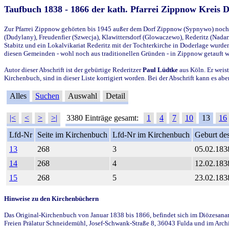
Taufbuch 1838 - 1866 der kath. Pfarrei Zippnow Kreis 
Zur Pfarrei Zippnow gehörten bis 1945 außer dem Dorf Zippnow (Sypnywo) noch d
(Dudylany), Freudenfier (Szwecja), Klawittersdorf (Glowaczewo), Rederitz (Nadarz
Stabitz und ein Lokalvikariat Rederitz mit der Tochterkirche in Doderlage wurd
diesen Gemeinden - wohl noch aus traditionellen Gründen - in Zippnow getauft 
Autor dieser Abschrift ist der gebürtige Rederitzer
Paul Lüdtke
aus Köln. Er weist
Kirchenbuch, sind in dieser Liste korrigiert worden. Bei der Abschrift kann es 
Alles
Suchen
Auswahl
Detail
|<
<
>
>|
3380 Einträge gesamt:
1
4
7
10
13
16
Lfd-Nr
Seite im Kirchenbuch
Lfd-Nr im Kirchenbuch
Geburt des
13
268
3
05.02.183
14
268
4
12.02.183
15
268
5
23.02.183
Hinweise zu den Kirchenbüchern
Das Original-Kirchenbuch von Januar 1838 bis 1866, befindet sich im Diözesanarch
Freien Prälatur Schneidemühl, Josef-Schwank-Straße 8, 36043 Fulda und im Archi