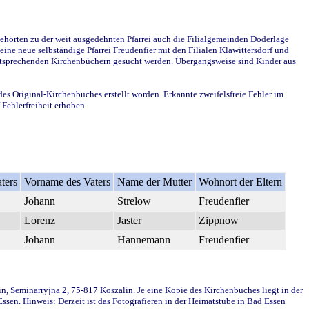
ehörten zu der weit ausgedehnten Pfarrei auch die Filialgemeinden Doderlage
ine neue selbständige Pfarrei Freudenfier mit den Filialen Klawittersdorf und
 entsprechenden Kirchenbüchern gesucht werden. Übergangsweise sind Kinder aus
des Original-Kirchenbuches erstellt worden. Erkannte zweifelsfreie Fehler im
Fehlerfreiheit erhoben.
ters
Vorname des Vaters
Name der Mutter
Wohnort der Eltern
Johann
Strelow
Freudenfier
Lorenz
Jaster
Zippnow
Johann
Hannemann
Freudenfier
in, Seminarryjna 2, 75-817 Koszalin. Je eine Kopie des Kirchenbuches liegt in der
en. Hinweis: Derzeit ist das Fotografieren in der Heimatstube in Bad Essen