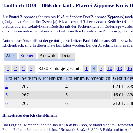
Taufbuch 1838 - 1866 der kath. Pfarrei Zippnow Kreis 
Zur Pfarrei Zippnow gehörten bis 1945 außer dem Dorf Zippnow (Sypnywo) noch d
(Dudylany), Freudenfier (Szwecja), Klawittersdorf (Glowaczewo), Rederitz (Nadarz
Stabitz und ein Lokalvikariat Rederitz mit der Tochterkirche in Doderlage wurd
diesen Gemeinden - wohl noch aus traditionellen Gründen - in Zippnow getauft 
Autor dieser Abschrift ist der gebürtige Rederitzer
Paul Lüdtke
aus Köln. Er weist
Kirchenbuch, sind in dieser Liste korrigiert worden. Bei der Abschrift kann es 
Alles
Suchen
Auswahl
Detail
|<
<
>
>|
3380 Einträge gesamt:
1
4
7
10
13
16
Lfd-Nr
Seite im Kirchenbuch
Lfd-Nr im Kirchenbuch
Geburt des
4
267
4
02.01.183
5
267
5
16.01.183
6
267
6
21.01.183
Hinweise zu den Kirchenbüchern
Das Original-Kirchenbuch von Januar 1838 bis 1866, befindet sich im Diözesanarch
Freien Prälatur Schneidemühl, Josef-Schwank-Straße 8, 36043 Fulda und im Archi