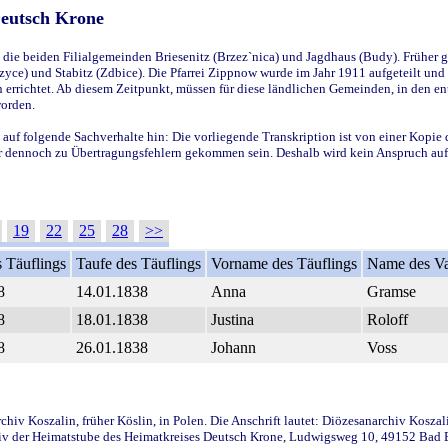
Deutsch Krone
ie beiden Filialgemeinden Briesenitz (Brzez`nica) und Jagdhaus (Budy). Früher g
yce) und Stabitz (Zdbice). Die Pfarrei Zippnow wurde im Jahr 1911 aufgeteilt und e
en errichtet. Ab diesem Zeitpunkt, müssen für diese ländlichen Gemeinden, in den
worden.
 auf folgende Sachverhalte hin: Die vorliegende Transkription ist von einer Kopie 
aber dennoch zu Übertragungsfehlern gekommen sein. Deshalb wird kein Anspruch auf 
19
22
25
28
>>
 Täuflings
Taufe des Täuflings
Vorname des Täuflings
Name des Va
8
14.01.1838
Anna
Gramse
8
18.01.1838
Justina
Roloff
8
26.01.1838
Johann
Voss
iv Koszalin, früher Köslin, in Polen. Die Anschrift lautet: Diözesanarchiv Koszal
v der Heimatstube des Heimatkreises Deutsch Krone, Ludwigsweg 10, 49152 Bad Ess