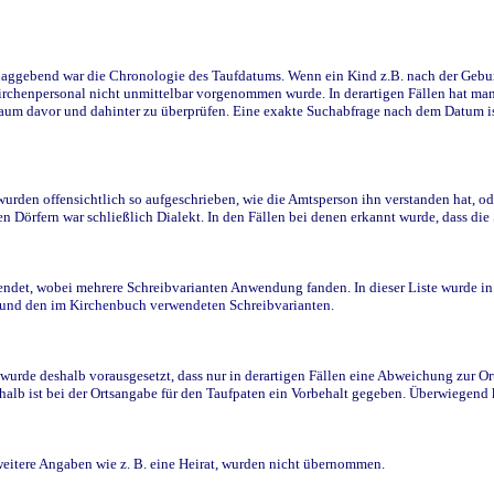
ggebend war die Chronologie des Taufdatums. Wenn ein Kind z.B. nach der Geburt 
rchenpersonal nicht unmittelbar vorgenommen wurde. In derartigen Fällen hat man d
raum davor und dahinter zu überprüfen. Eine exakte Suchabfrage nach dem Datum i
den offensichtlich so aufgeschrieben, wie die Amtsperson ihn verstanden hat, ode
n Dörfern war schließlich Dialekt. In den Fällen bei denen erkannt wurde, dass di
t, wobei mehrere Schreibvarianten Anwendung fanden. In dieser Liste wurde in de
n und den im Kirchenbuch verwendeten Schreibvarianten.
wurde deshalb vorausgesetzt, dass nur in derartigen Fällen eine Abweichung zur O
eshalb ist bei der Ortsangabe für den Taufpaten ein Vorbehalt gegeben. Überwiegen
weitere Angaben wie z. B. eine Heirat, wurden nicht übernommen.