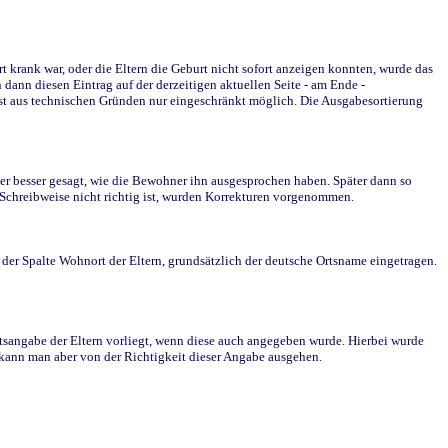
krank war, oder die Eltern die Geburt nicht sofort anzeigen konnten, wurde das
ann diesen Eintrag auf der derzeitigen aktuellen Seite - am Ende -
st aus technischen Gründen nur eingeschränkt möglich. Die Ausgabesortierung
r besser gesagt, wie die Bewohner ihn ausgesprochen haben. Später dann so
e Schreibweise nicht richtig ist, wurden Korrekturen vorgenommen.
r Spalte Wohnort der Eltern, grundsätzlich der deutsche Ortsname eingetragen.
rtsangabe der Eltern vorliegt, wenn diese auch angegeben wurde. Hierbei wurde
d kann man aber von der Richtigkeit dieser Angabe ausgehen.