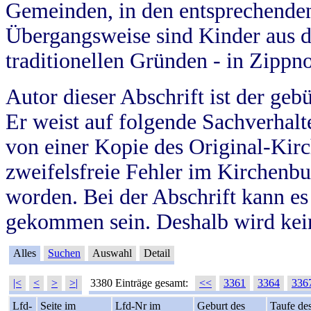
Gemeinden, in den entsprechende
Übergangsweise sind Kinder aus 
traditionellen Gründen - in Zippn
Autor dieser Abschrift ist der geb
Er weist auf folgende Sachverhalte
von einer Kopie des Original-Kirc
zweifelsfreie Fehler im Kirchenbuc
worden. Bei der Abschrift kann e
gekommen sein. Deshalb wird kein
Alles
Suchen
Auswahl
Detail
|<
<
>
>|
3380 Einträge gesamt:
<<
3361
3364
336
Lfd-
Seite im
Lfd-Nr im
Geburt des
Taufe de