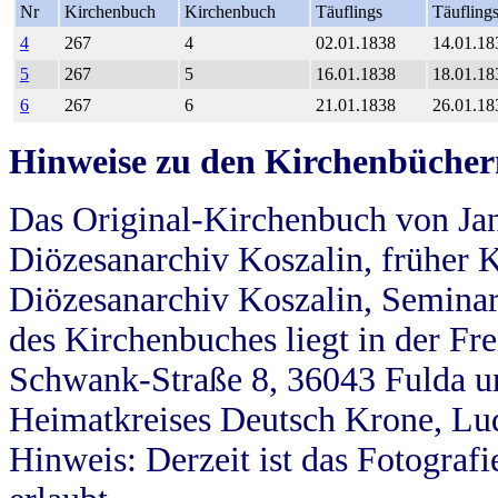
Nr
Kirchenbuch
Kirchenbuch
Täuflings
Täufling
4
267
4
02.01.1838
14.01.18
5
267
5
16.01.1838
18.01.18
6
267
6
21.01.1838
26.01.18
Hinweise zu den Kirchenbücher
Das Original-Kirchenbuch von Jan
Diözesanarchiv Koszalin, früher Kö
Diözesanarchiv Koszalin, Seminar
des Kirchenbuches liegt in der Fr
Schwank-Straße 8, 36043 Fulda u
Heimatkreises Deutsch Krone, Lu
Hinweis: Derzeit ist das Fotograf