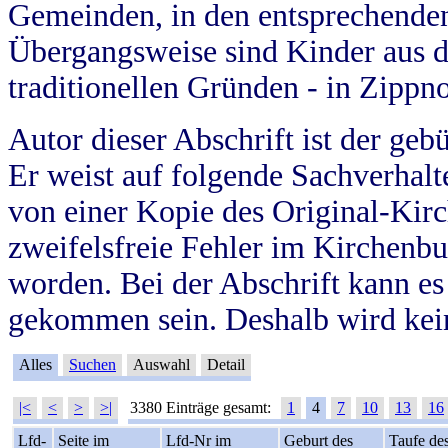
Gemeinden, in den entsprechende
Übergangsweise sind Kinder aus 
traditionellen Gründen - in Zippn
Autor dieser Abschrift ist der geb
Er weist auf folgende Sachverhalte
von einer Kopie des Original-Kirc
zweifelsfreie Fehler im Kirchenbuc
worden. Bei der Abschrift kann e
gekommen sein. Deshalb wird kein
Alles
Suchen
Auswahl
Detail
|<
<
>
>|
3380 Einträge gesamt:
1
4
7
10
13
16
Lfd-
Seite im
Lfd-Nr im
Geburt des
Taufe de