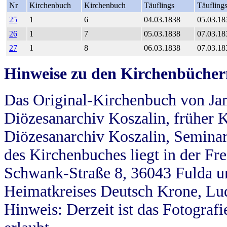
Nr
Kirchenbuch
Kirchenbuch
Täuflings
Täufling
25
1
6
04.03.1838
05.03.18
26
1
7
05.03.1838
07.03.18
27
1
8
06.03.1838
07.03.18
Hinweise zu den Kirchenbücher
Das Original-Kirchenbuch von Jan
Diözesanarchiv Koszalin, früher Kö
Diözesanarchiv Koszalin, Seminar
des Kirchenbuches liegt in der Fr
Schwank-Straße 8, 36043 Fulda u
Heimatkreises Deutsch Krone, Lu
Hinweis: Derzeit ist das Fotograf