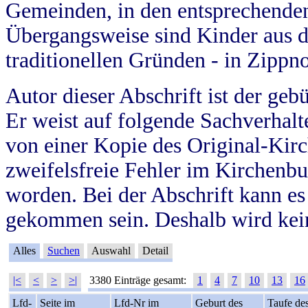
Gemeinden, in den entsprechende
Übergangsweise sind Kinder aus 
traditionellen Gründen - in Zippn
Autor dieser Abschrift ist der geb
Er weist auf folgende Sachverhalte
von einer Kopie des Original-Kirc
zweifelsfreie Fehler im Kirchenbuc
worden. Bei der Abschrift kann e
gekommen sein. Deshalb wird kein
Alles
Suchen
Auswahl
Detail
|<
<
>
>|
3380 Einträge gesamt:
1
4
7
10
13
16
Lfd-
Seite im
Lfd-Nr im
Geburt des
Taufe de