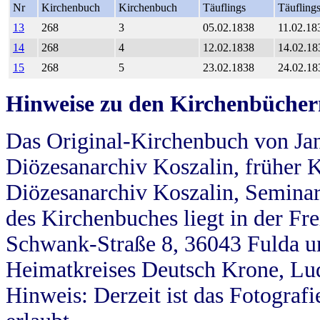
Nr
Kirchenbuch
Kirchenbuch
Täuflings
Täufling
13
268
3
05.02.1838
11.02.18
14
268
4
12.02.1838
14.02.18
15
268
5
23.02.1838
24.02.18
Hinweise zu den Kirchenbücher
Das Original-Kirchenbuch von Jan
Diözesanarchiv Koszalin, früher Kö
Diözesanarchiv Koszalin, Seminar
des Kirchenbuches liegt in der Fr
Schwank-Straße 8, 36043 Fulda u
Heimatkreises Deutsch Krone, Lu
Hinweis: Derzeit ist das Fotograf