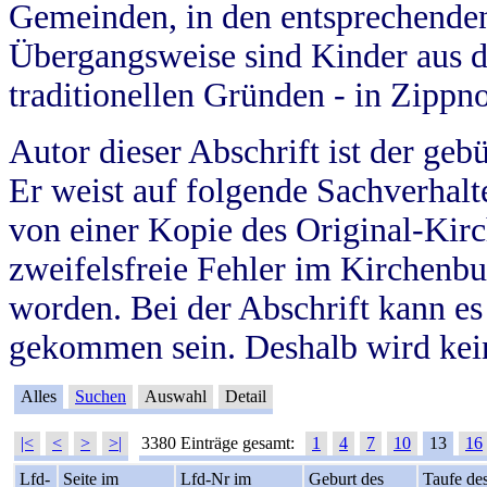
Gemeinden, in den entsprechende
Übergangsweise sind Kinder aus 
traditionellen Gründen - in Zippn
Autor dieser Abschrift ist der geb
Er weist auf folgende Sachverhalte
von einer Kopie des Original-Kirc
zweifelsfreie Fehler im Kirchenbuc
worden. Bei der Abschrift kann e
gekommen sein. Deshalb wird kein
Alles
Suchen
Auswahl
Detail
|<
<
>
>|
3380 Einträge gesamt:
1
4
7
10
13
16
Lfd-
Seite im
Lfd-Nr im
Geburt des
Taufe de