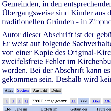
Gemeinden, in den entsprechende
Übergangsweise sind Kinder aus 
traditionellen Gründen - in Zippn
Autor dieser Abschrift ist der geb
Er weist auf folgende Sachverhalte
von einer Kopie des Original-Kirc
zweifelsfreie Fehler im Kirchenbuc
worden. Bei der Abschrift kann e
gekommen sein. Deshalb wird kein
Alles
Suchen
Auswahl
Detail
|<
<
>
>|
3380 Einträge gesamt:
<<
3361
3364
336
Lfd-
Seite im
Lfd-Nr im
Geburt des
Taufe de