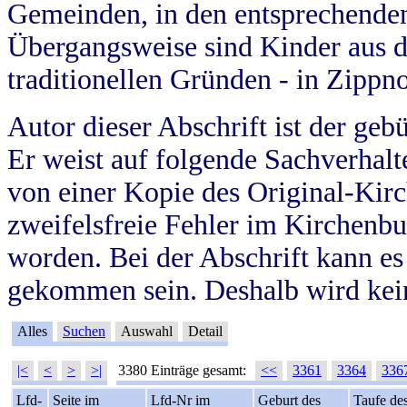
Gemeinden, in den entsprechende
Übergangsweise sind Kinder aus 
traditionellen Gründen - in Zippn
Autor dieser Abschrift ist der geb
Er weist auf folgende Sachverhalte
von einer Kopie des Original-Kirc
zweifelsfreie Fehler im Kirchenbuc
worden. Bei der Abschrift kann e
gekommen sein. Deshalb wird kein
Alles
Suchen
Auswahl
Detail
|<
<
>
>|
3380 Einträge gesamt:
<<
3361
3364
336
Lfd-
Seite im
Lfd-Nr im
Geburt des
Taufe de