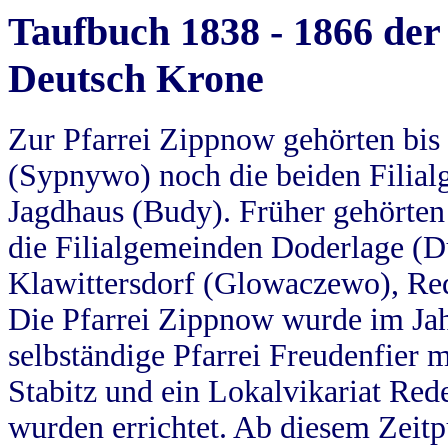
Taufbuch 1838 - 1866 der
Deutsch Krone
Zur Pfarrei Zippnow gehörten bi
(Sypnywo) noch die beiden Filial
Jagdhaus (Budy). Früher gehörten 
die Filialgemeinden Doderlage (D
Klawittersdorf (Glowaczewo), Red
Die Pfarrei Zippnow wurde im Jah
selbständige Pfarrei Freudenfier m
Stabitz und ein Lokalvikariat Red
wurden errichtet. Ab diesem Zeitp