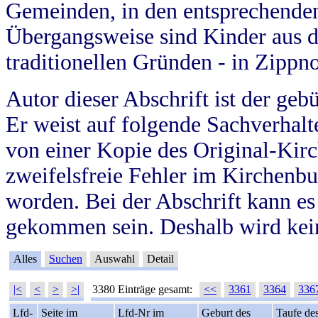
Gemeinden, in den entsprechende
Übergangsweise sind Kinder aus 
traditionellen Gründen - in Zippn
Autor dieser Abschrift ist der geb
Er weist auf folgende Sachverhalte
von einer Kopie des Original-Kirc
zweifelsfreie Fehler im Kirchenbuc
worden. Bei der Abschrift kann e
gekommen sein. Deshalb wird kein
Alles
Suchen
Auswahl
Detail
|<
<
>
>|
3380 Einträge gesamt:
<<
3361
3364
336
Lfd-
Seite im
Lfd-Nr im
Geburt des
Taufe de