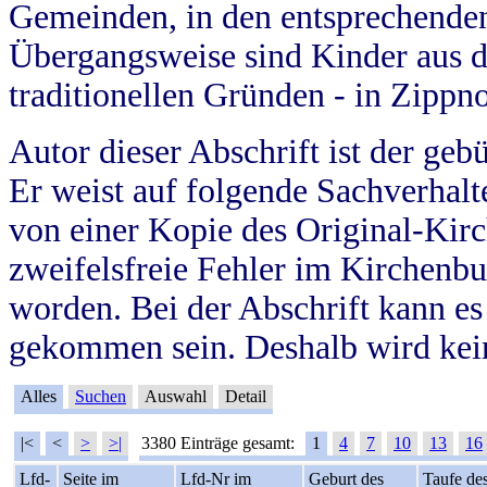
Gemeinden, in den entsprechende
Übergangsweise sind Kinder aus 
traditionellen Gründen - in Zippn
Autor dieser Abschrift ist der geb
Er weist auf folgende Sachverhalte
von einer Kopie des Original-Kirc
zweifelsfreie Fehler im Kirchenbuc
worden. Bei der Abschrift kann e
gekommen sein. Deshalb wird kein
Alles
Suchen
Auswahl
Detail
|<
<
>
>|
3380 Einträge gesamt:
1
4
7
10
13
16
Lfd-
Seite im
Lfd-Nr im
Geburt des
Taufe de