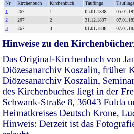
Nr
Kirchenbuch
Kirchenbuch
Täuflings
Täufling
1
267
1
05.01.1838
05.01.18
2
267
2
31.12.1837
07.01.18
3
267
3
01.01.1838
07.01.18
Hinweise zu den Kirchenbücher
Das Original-Kirchenbuch von Jan
Diözesanarchiv Koszalin, früher Kö
Diözesanarchiv Koszalin, Seminar
des Kirchenbuches liegt in der Fr
Schwank-Straße 8, 36043 Fulda u
Heimatkreises Deutsch Krone, Lu
Hinweis: Derzeit ist das Fotograf