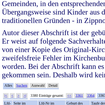
Gemeinden, in den entsprechende
Übergangsweise sind Kinder aus 
traditionellen Gründen - in Zippn
Autor dieser Abschrift ist der geb
Er weist auf folgende Sachverhalte
von einer Kopie des Original-Kirc
zweifelsfreie Fehler im Kirchenbuc
worden. Bei der Abschrift kann e
gekommen sein. Deshalb wird kein
Alles
Suchen
Auswahl
Detail
|<
<
>
>|
3380 Einträge gesamt:
<<
3361
3364
336
Lfd-
Seite im
Lfd-Nr im
Geburt des
Taufe de