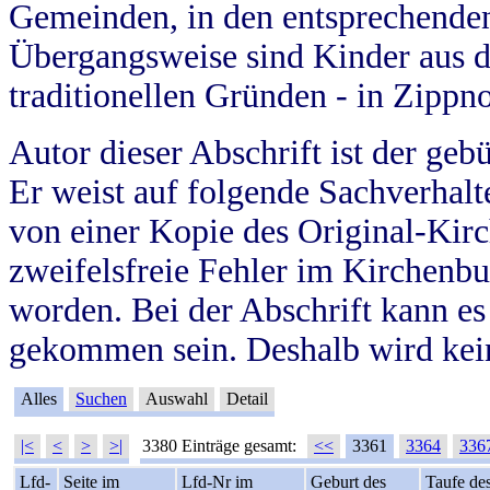
Gemeinden, in den entsprechende
Übergangsweise sind Kinder aus 
traditionellen Gründen - in Zippn
Autor dieser Abschrift ist der geb
Er weist auf folgende Sachverhalte
von einer Kopie des Original-Kirc
zweifelsfreie Fehler im Kirchenbuc
worden. Bei der Abschrift kann e
gekommen sein. Deshalb wird kein
Alles
Suchen
Auswahl
Detail
|<
<
>
>|
3380 Einträge gesamt:
<<
3361
3364
336
Lfd-
Seite im
Lfd-Nr im
Geburt des
Taufe de