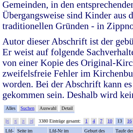
Gemeinden, in den entsprechende
Übergangsweise sind Kinder aus 
traditionellen Gründen - in Zippn
Autor dieser Abschrift ist der geb
Er weist auf folgende Sachverhalte
von einer Kopie des Original-Kirc
zweifelsfreie Fehler im Kirchenbuc
worden. Bei der Abschrift kann e
gekommen sein. Deshalb wird kein
Alles
Suchen
Auswahl
Detail
|<
<
>
>|
3380 Einträge gesamt:
1
4
7
10
13
16
Lfd-
Seite im
Lfd-Nr im
Geburt des
Taufe de