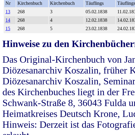
Nr
Kirchenbuch
Kirchenbuch
Täuflings
Täufling
13
268
3
05.02.1838
11.02.18
14
268
4
12.02.1838
14.02.18
15
268
5
23.02.1838
24.02.18
Hinweise zu den Kirchenbücher
Das Original-Kirchenbuch von Jan
Diözesanarchiv Koszalin, früher Kö
Diözesanarchiv Koszalin, Seminar
des Kirchenbuches liegt in der Fr
Schwank-Straße 8, 36043 Fulda u
Heimatkreises Deutsch Krone, Lu
Hinweis: Derzeit ist das Fotograf