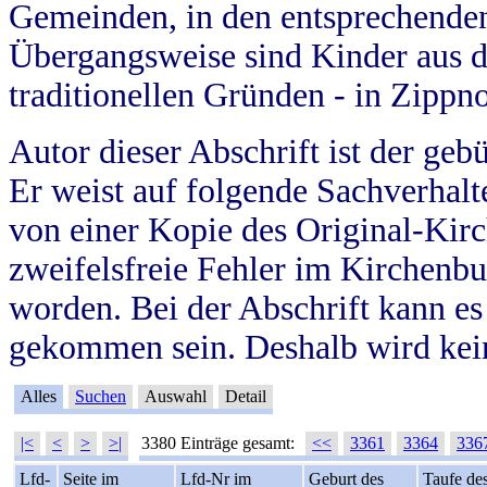
Gemeinden, in den entsprechende
Übergangsweise sind Kinder aus 
traditionellen Gründen - in Zippn
Autor dieser Abschrift ist der geb
Er weist auf folgende Sachverhalte
von einer Kopie des Original-Kirc
zweifelsfreie Fehler im Kirchenbuc
worden. Bei der Abschrift kann e
gekommen sein. Deshalb wird kein
Alles
Suchen
Auswahl
Detail
|<
<
>
>|
3380 Einträge gesamt:
<<
3361
3364
336
Lfd-
Seite im
Lfd-Nr im
Geburt des
Taufe de