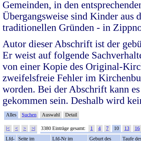
Gemeinden, in den entsprechende
Übergangsweise sind Kinder aus 
traditionellen Gründen - in Zippn
Autor dieser Abschrift ist der geb
Er weist auf folgende Sachverhalte
von einer Kopie des Original-Kirc
zweifelsfreie Fehler im Kirchenbuc
worden. Bei der Abschrift kann e
gekommen sein. Deshalb wird kein
Alles
Suchen
Auswahl
Detail
|<
<
>
>|
3380 Einträge gesamt:
1
4
7
10
13
16
Lfd-
Seite im
Lfd-Nr im
Geburt des
Taufe de