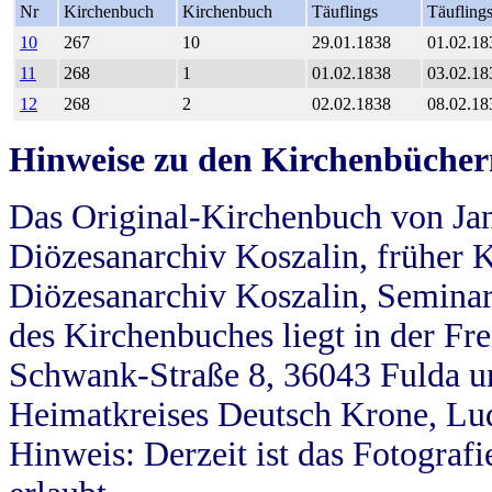
Nr
Kirchenbuch
Kirchenbuch
Täuflings
Täufling
10
267
10
29.01.1838
01.02.18
11
268
1
01.02.1838
03.02.18
12
268
2
02.02.1838
08.02.18
Hinweise zu den Kirchenbücher
Das Original-Kirchenbuch von Jan
Diözesanarchiv Koszalin, früher Kö
Diözesanarchiv Koszalin, Seminar
des Kirchenbuches liegt in der Fr
Schwank-Straße 8, 36043 Fulda u
Heimatkreises Deutsch Krone, Lu
Hinweis: Derzeit ist das Fotograf