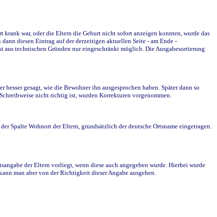
krank war, oder die Eltern die Geburt nicht sofort anzeigen konnten, wurde das
ann diesen Eintrag auf der derzeitigen aktuellen Seite - am Ende -
st aus technischen Gründen nur eingeschränkt möglich. Die Ausgabesortierung
r besser gesagt, wie die Bewohner ihn ausgesprochen haben. Später dann so
e Schreibweise nicht richtig ist, wurden Korrekturen vorgenommen.
r Spalte Wohnort der Eltern, grundsätzlich der deutsche Ortsname eingetragen.
rtsangabe der Eltern vorliegt, wenn diese auch angegeben wurde. Hierbei wurde
d kann man aber von der Richtigkeit dieser Angabe ausgehen.