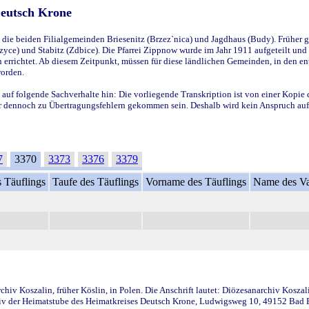
Deutsch Krone
ie beiden Filialgemeinden Briesenitz (Brzez`nica) und Jagdhaus (Budy). Früher g
yce) und Stabitz (Zdbice). Die Pfarrei Zippnow wurde im Jahr 1911 aufgeteilt und e
en errichtet. Ab diesem Zeitpunkt, müssen für diese ländlichen Gemeinden, in den
worden.
 auf folgende Sachverhalte hin: Die vorliegende Transkription ist von einer Kopie 
aber dennoch zu Übertragungsfehlern gekommen sein. Deshalb wird kein Anspruch auf 
7
3370
3373
3376
3379
 Täuflings
Taufe des Täuflings
Vorname des Täuflings
Name des Va
iv Koszalin, früher Köslin, in Polen. Die Anschrift lautet: Diözesanarchiv Koszal
v der Heimatstube des Heimatkreises Deutsch Krone, Ludwigsweg 10, 49152 Bad Ess