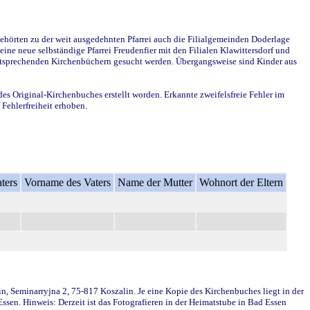
ehörten zu der weit ausgedehnten Pfarrei auch die Filialgemeinden Doderlage
ine neue selbständige Pfarrei Freudenfier mit den Filialen Klawittersdorf und
 entsprechenden Kirchenbüchern gesucht werden. Übergangsweise sind Kinder aus
des Original-Kirchenbuches erstellt worden. Erkannte zweifelsfreie Fehler im
Fehlerfreiheit erhoben.
ters
Vorname des Vaters
Name der Mutter
Wohnort der Eltern
in, Seminarryjna 2, 75-817 Koszalin. Je eine Kopie des Kirchenbuches liegt in der
en. Hinweis: Derzeit ist das Fotografieren in der Heimatstube in Bad Essen