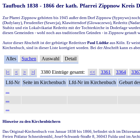
Taufbuch 1838 - 1866 der kath. Pfarrei Zippnow Kreis 
Zur Pfarrei Zippnow gehörten bis 1945 außer dem Dorf Zippnow (Sypnywo) noch d
(Dudylany), Freudenfier (Szwecja), Klawittersdorf (Glowaczewo), Rederitz (Nadarz
Stabitz und ein Lokalvikariat Rederitz mit der Tochterkirche in Doderlage wurd
diesen Gemeinden - wohl noch aus traditionellen Gründen - in Zippnow getauft 
Autor dieser Abschrift ist der gebürtige Rederitzer
Paul Lüdtke
aus Köln. Er weist
Kirchenbuch, sind in dieser Liste korrigiert worden. Bei der Abschrift kann es 
Alles
Suchen
Auswahl
Detail
|<
<
>
>|
3380 Einträge gesamt:
<<
3361
3364
336
Lfd-Nr
Seite im Kirchenbuch
Lfd-Nr im Kirchenbuch
Geburt des
...
...
...
Hinweise zu den Kirchenbüchern
Das Original-Kirchenbuch von Januar 1838 bis 1866, befindet sich im Diözesanarch
Freien Prälatur Schneidemühl, Josef-Schwank-Straße 8, 36043 Fulda und im Archi