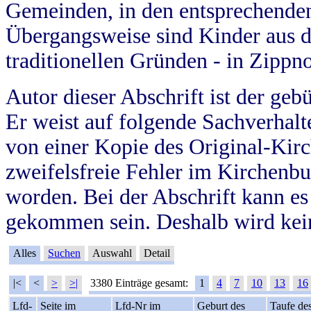
Gemeinden, in den entsprechende
Übergangsweise sind Kinder aus 
traditionellen Gründen - in Zippn
Autor dieser Abschrift ist der geb
Er weist auf folgende Sachverhalte
von einer Kopie des Original-Kirc
zweifelsfreie Fehler im Kirchenbuc
worden. Bei der Abschrift kann e
gekommen sein. Deshalb wird kein
Alles
Suchen
Auswahl
Detail
|<
<
>
>|
3380 Einträge gesamt:
1
4
7
10
13
16
Lfd-
Seite im
Lfd-Nr im
Geburt des
Taufe de