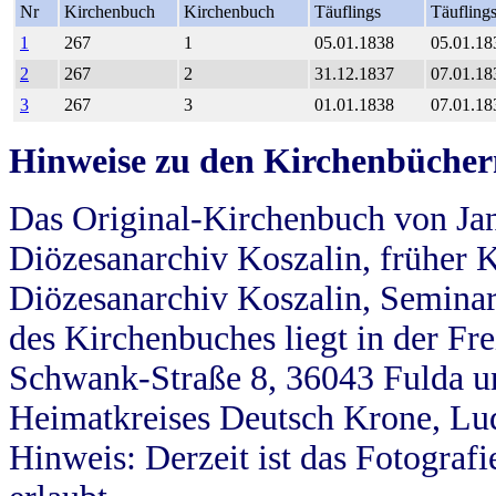
Nr
Kirchenbuch
Kirchenbuch
Täuflings
Täufling
1
267
1
05.01.1838
05.01.18
2
267
2
31.12.1837
07.01.18
3
267
3
01.01.1838
07.01.18
Hinweise zu den Kirchenbücher
Das Original-Kirchenbuch von Jan
Diözesanarchiv Koszalin, früher Kö
Diözesanarchiv Koszalin, Seminar
des Kirchenbuches liegt in der Fr
Schwank-Straße 8, 36043 Fulda u
Heimatkreises Deutsch Krone, Lu
Hinweis: Derzeit ist das Fotograf