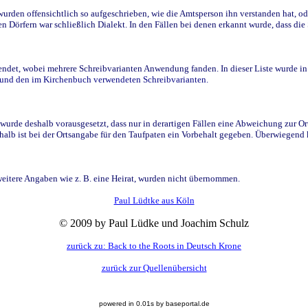
den offensichtlich so aufgeschrieben, wie die Amtsperson ihn verstanden hat, ode
n Dörfern war schließlich Dialekt. In den Fällen bei denen erkannt wurde, dass di
t, wobei mehrere Schreibvarianten Anwendung fanden. In dieser Liste wurde in de
n und den im Kirchenbuch verwendeten Schreibvarianten.
wurde deshalb vorausgesetzt, dass nur in derartigen Fällen eine Abweichung zur O
eshalb ist bei der Ortsangabe für den Taufpaten ein Vorbehalt gegeben. Überwiegen
weitere Angaben wie z. B. eine Heirat, wurden nicht übernommen.
Paul Lüdtke aus Köln
© 2009 by Paul Lüdke und Joachim Schulz
zurück zu: Back to the Roots in Deutsch Krone
zurück zur Quellenübersicht
powered in 0.01s by baseportal.de