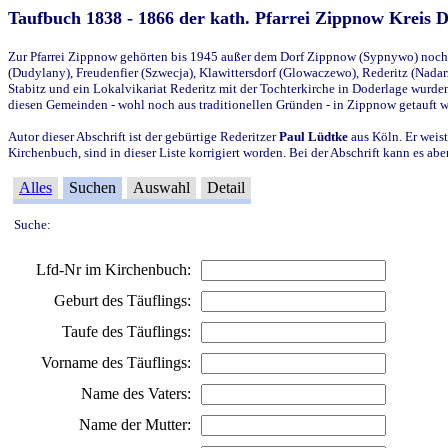
Taufbuch 1838 - 1866 der kath. Pfarrei Zippnow Kreis 
Zur Pfarrei Zippnow gehörten bis 1945 außer dem Dorf Zippnow (Sypnywo) noch d
(Dudylany), Freudenfier (Szwecja), Klawittersdorf (Glowaczewo), Rederitz (Nadarz
Stabitz und ein Lokalvikariat Rederitz mit der Tochterkirche in Doderlage wurd
diesen Gemeinden - wohl noch aus traditionellen Gründen - in Zippnow getauft 
Autor dieser Abschrift ist der gebürtige Rederitzer
Paul Lüdtke
aus Köln. Er weist
Kirchenbuch, sind in dieser Liste korrigiert worden. Bei der Abschrift kann es 
Alles
Suchen
Auswahl
Detail
Suche:
Lfd-Nr im Kirchenbuch:
Geburt des Täuflings:
Taufe des Täuflings:
Vorname des Täuflings:
Name des Vaters:
Name der Mutter: