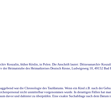
iv Koszalin, früher Köslin, in Polen. Die Anschrift lautet: Diözesanarchiv Koszal
v der Heimatstube des Heimatkreises Deutsch Krone, Ludwigsweg 10, 49152 Bad Ess
ggebend war die Chronologie des Taufdatums. Wenn ein Kind z.B. nach der Geburt 
rchenpersonal nicht unmittelbar vorgenommen wurde. In derartigen Fällen hat man d
raum davor und dahinter zu überprüfen. Eine exakte Suchabfrage nach dem Datum i