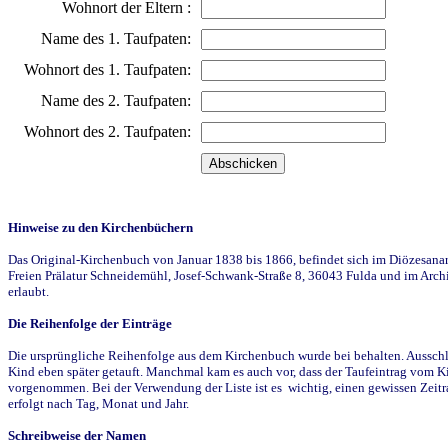
Wohnort der Eltern :
Name des 1. Taufpaten:
Wohnort des 1. Taufpaten:
Name des 2. Taufpaten:
Wohnort des 2. Taufpaten:
Hinweise zu den Kirchenbüchern
Das Original-Kirchenbuch von Januar 1838 bis 1866, befindet sich im Diözesanarch
Freien Prälatur Schneidemühl, Josef-Schwank-Straße 8, 36043 Fulda und im Archi
erlaubt.
Die Reihenfolge der Einträge
Die ursprüngliche Reihenfolge aus dem Kirchenbuch wurde bei behalten. Ausschla
Kind eben später getauft. Manchmal kam es auch vor, dass der Taufeintrag vom Ki
vorgenommen. Bei der Verwendung der Liste ist es wichtig, einen gewissen Zeit
erfolgt nach Tag, Monat und Jahr.
Schreibweise der Namen