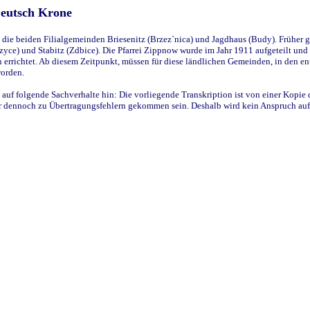
Deutsch Krone
ie beiden Filialgemeinden Briesenitz (Brzez`nica) und Jagdhaus (Budy). Früher g
yce) und Stabitz (Zdbice). Die Pfarrei Zippnow wurde im Jahr 1911 aufgeteilt und e
en errichtet. Ab diesem Zeitpunkt, müssen für diese ländlichen Gemeinden, in den
worden.
 auf folgende Sachverhalte hin: Die vorliegende Transkription ist von einer Kopie 
aber dennoch zu Übertragungsfehlern gekommen sein. Deshalb wird kein Anspruch auf 