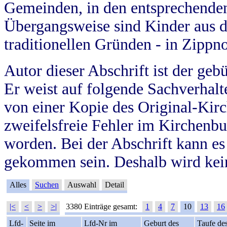
Gemeinden, in den entsprechende
Übergangsweise sind Kinder aus 
traditionellen Gründen - in Zippn
Autor dieser Abschrift ist der geb
Er weist auf folgende Sachverhalte
von einer Kopie des Original-Kirc
zweifelsfreie Fehler im Kirchenbuc
worden. Bei der Abschrift kann e
gekommen sein. Deshalb wird kein
Alles
Suchen
Auswahl
Detail
|<
<
>
>|
3380 Einträge gesamt:
1
4
7
10
13
16
Lfd-
Seite im
Lfd-Nr im
Geburt des
Taufe de