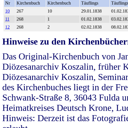
Nr
Kirchenbuch
Kirchenbuch
Täuflings
Täufling
10
267
10
29.01.1838
01.02.18
11
268
1
01.02.1838
03.02.18
12
268
2
02.02.1838
08.02.18
Hinweise zu den Kirchenbücher
Das Original-Kirchenbuch von Jan
Diözesanarchiv Koszalin, früher Kö
Diözesanarchiv Koszalin, Seminar
des Kirchenbuches liegt in der Fr
Schwank-Straße 8, 36043 Fulda u
Heimatkreises Deutsch Krone, Lu
Hinweis: Derzeit ist das Fotograf