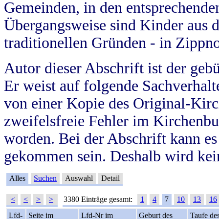
Gemeinden, in den entsprechende
Übergangsweise sind Kinder aus 
traditionellen Gründen - in Zippn
Autor dieser Abschrift ist der geb
Er weist auf folgende Sachverhalte
von einer Kopie des Original-Kirc
zweifelsfreie Fehler im Kirchenbuc
worden. Bei der Abschrift kann e
gekommen sein. Deshalb wird kein
Alles
Suchen
Auswahl
Detail
|<
<
>
>|
3380 Einträge gesamt:
1
4
7
10
13
16
Lfd-
Seite im
Lfd-Nr im
Geburt des
Taufe de