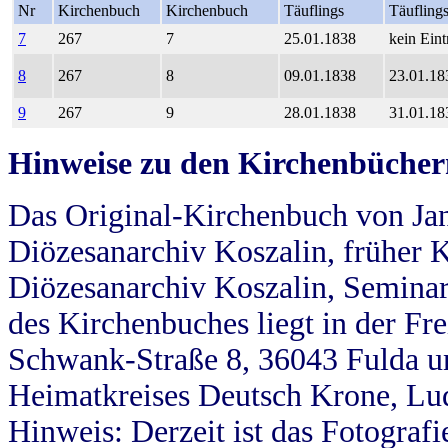
Nr
Kirchenbuch
Kirchenbuch
Täuflings
Täufling
7
267
7
25.01.1838
kein Eint
8
267
8
09.01.1838
23.01.18
9
267
9
28.01.1838
31.01.18
Hinweise zu den Kirchenbücher
Das Original-Kirchenbuch von Jan
Diözesanarchiv Koszalin, früher Kö
Diözesanarchiv Koszalin, Seminar
des Kirchenbuches liegt in der Fr
Schwank-Straße 8, 36043 Fulda u
Heimatkreises Deutsch Krone, Lu
Hinweis: Derzeit ist das Fotograf