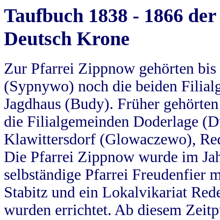
Taufbuch 1838 - 1866 der
Deutsch Krone
Zur Pfarrei Zippnow gehörten bi
(Sypnywo) noch die beiden Filial
Jagdhaus (Budy). Früher gehörten 
die Filialgemeinden Doderlage (D
Klawittersdorf (Glowaczewo), Red
Die Pfarrei Zippnow wurde im Jah
selbständige Pfarrei Freudenfier m
Stabitz und ein Lokalvikariat Red
wurden errichtet. Ab diesem Zeitp