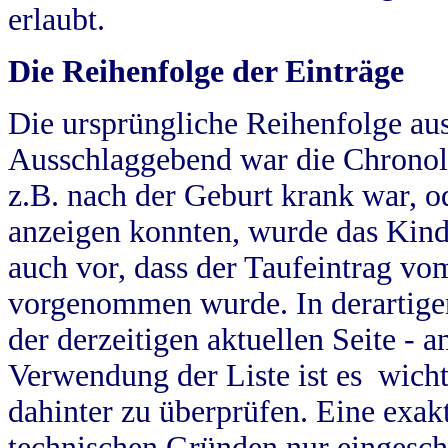
erlaubt.
Die Reihenfolge der Einträge
Die ursprüngliche Reihenfolge au
Ausschlaggebend war die Chronol
z.B. nach der Geburt krank war, od
anzeigen konnten, wurde das Kind
auch vor, dass der Taufeintrag vo
vorgenommen wurde. In derartigen
der derzeitigen aktuellen Seite -
Verwendung der Liste ist es wich
dahinter zu überprüfen. Eine exa
technischen Gründen nur eingesch