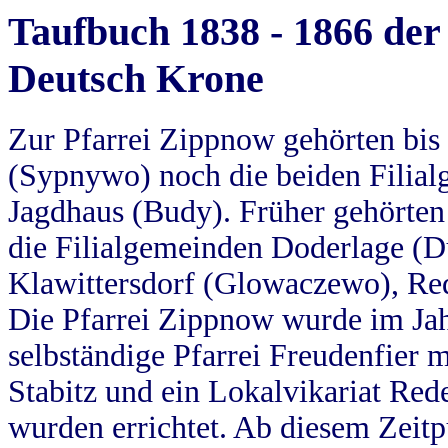
Taufbuch 1838 - 1866 der
Deutsch Krone
Zur Pfarrei Zippnow gehörten bi
(Sypnywo) noch die beiden Filial
Jagdhaus (Budy). Früher gehörten 
die Filialgemeinden Doderlage (D
Klawittersdorf (Glowaczewo), Red
Die Pfarrei Zippnow wurde im Jah
selbständige Pfarrei Freudenfier m
Stabitz und ein Lokalvikariat Red
wurden errichtet. Ab diesem Zeitp