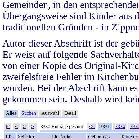
Gemeinden, in den entsprechende
Übergangsweise sind Kinder aus 
traditionellen Gründen - in Zippn
Autor dieser Abschrift ist der geb
Er weist auf folgende Sachverhalte
von einer Kopie des Original-Kirc
zweifelsfreie Fehler im Kirchenbuc
worden. Bei der Abschrift kann e
gekommen sein. Deshalb wird kein
Alles
Suchen
Auswahl
Detail
|<
<
>
>|
3380 Einträge gesamt:
<<
3331
3334
333
Lfd-
Seite im
Lfd-Nr im
Geburt des
Taufe de