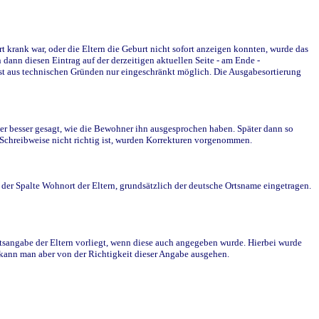
krank war, oder die Eltern die Geburt nicht sofort anzeigen konnten, wurde das
ann diesen Eintrag auf der derzeitigen aktuellen Seite - am Ende -
st aus technischen Gründen nur eingeschränkt möglich. Die Ausgabesortierung
r besser gesagt, wie die Bewohner ihn ausgesprochen haben. Später dann so
e Schreibweise nicht richtig ist, wurden Korrekturen vorgenommen.
r Spalte Wohnort der Eltern, grundsätzlich der deutsche Ortsname eingetragen.
rtsangabe der Eltern vorliegt, wenn diese auch angegeben wurde. Hierbei wurde
d kann man aber von der Richtigkeit dieser Angabe ausgehen.