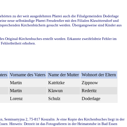
ehörten zu der weit ausgedehnten Pfarrei auch die Filialgemeinden Doderlage
ine neue selbständige Pfarrei Freudenfier mit den Filialen Klawittersdorf und
 entsprechenden Kirchenbüchern gesucht werden. Übergangsweise sind Kinder aus
des Original-Kirchenbuches erstellt worden. Erkannte zweifelsfreie Fehler im
Fehlerfreiheit erhoben.
ters
Vorname des Vaters
Name der Mutter
Wohnort der Eltern
Martin
Katritzke
Zippnow
Martin
Klawun
Rederitz
Lorenz
Schulz
Doderlage
in, Seminarryjna 2, 75-817 Koszalin. Je eine Kopie des Kirchenbuches liegt in der
en. Hinweis: Derzeit ist das Fotografieren in der Heimatstube in Bad Essen