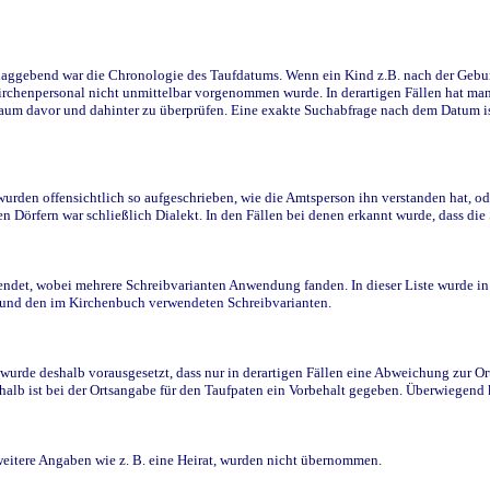
ggebend war die Chronologie des Taufdatums. Wenn ein Kind z.B. nach der Geburt 
rchenpersonal nicht unmittelbar vorgenommen wurde. In derartigen Fällen hat man d
raum davor und dahinter zu überprüfen. Eine exakte Suchabfrage nach dem Datum i
den offensichtlich so aufgeschrieben, wie die Amtsperson ihn verstanden hat, ode
n Dörfern war schließlich Dialekt. In den Fällen bei denen erkannt wurde, dass di
t, wobei mehrere Schreibvarianten Anwendung fanden. In dieser Liste wurde in de
n und den im Kirchenbuch verwendeten Schreibvarianten.
wurde deshalb vorausgesetzt, dass nur in derartigen Fällen eine Abweichung zur O
eshalb ist bei der Ortsangabe für den Taufpaten ein Vorbehalt gegeben. Überwiegen
weitere Angaben wie z. B. eine Heirat, wurden nicht übernommen.