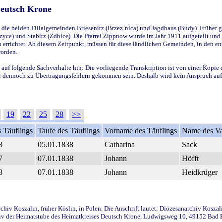
Deutsch Krone
ie beiden Filialgemeinden Briesenitz (Brzez`nica) und Jagdhaus (Budy). Früher g
yce) und Stabitz (Zdbice). Die Pfarrei Zippnow wurde im Jahr 1911 aufgeteilt und e
en errichtet. Ab diesem Zeitpunkt, müssen für diese ländlichen Gemeinden, in den
worden.
 auf folgende Sachverhalte hin: Die vorliegende Transkription ist von einer Kopie 
aber dennoch zu Übertragungsfehlern gekommen sein. Deshalb wird kein Anspruch auf 
19
22
25
28
>>
 Täuflings
Taufe des Täuflings
Vorname des Täuflings
Name des Va
8
05.01.1838
Catharina
Sack
7
07.01.1838
Johann
Höfft
8
07.01.1838
Johann
Heidkrüger
iv Koszalin, früher Köslin, in Polen. Die Anschrift lautet: Diözesanarchiv Koszal
v der Heimatstube des Heimatkreises Deutsch Krone, Ludwigsweg 10, 49152 Bad Ess