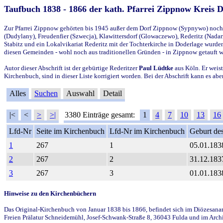
Taufbuch 1838 - 1866 der kath. Pfarrei Zippnow Kreis 
Zur Pfarrei Zippnow gehörten bis 1945 außer dem Dorf Zippnow (Sypnywo) noch d
(Dudylany), Freudenfier (Szwecja), Klawittersdorf (Glowaczewo), Rederitz (Nadarz
Stabitz und ein Lokalvikariat Rederitz mit der Tochterkirche in Doderlage wurd
diesen Gemeinden - wohl noch aus traditionellen Gründen - in Zippnow getauft 
Autor dieser Abschrift ist der gebürtige Rederitzer
Paul Lüdtke
aus Köln. Er weist
Kirchenbuch, sind in dieser Liste korrigiert worden. Bei der Abschrift kann es 
Alles
Suchen
Auswahl
Detail
|<
<
>
>|
3380 Einträge gesamt:
1
4
7
10
13
16
Lfd-Nr
Seite im Kirchenbuch
Lfd-Nr im Kirchenbuch
Geburt des
1
267
1
05.01.183
2
267
2
31.12.183
3
267
3
01.01.183
Hinweise zu den Kirchenbüchern
Das Original-Kirchenbuch von Januar 1838 bis 1866, befindet sich im Diözesanarch
Freien Prälatur Schneidemühl, Josef-Schwank-Straße 8, 36043 Fulda und im Archi