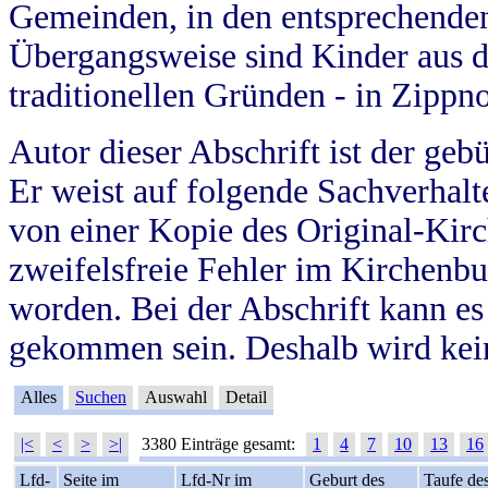
Gemeinden, in den entsprechende
Übergangsweise sind Kinder aus 
traditionellen Gründen - in Zippn
Autor dieser Abschrift ist der geb
Er weist auf folgende Sachverhalte
von einer Kopie des Original-Kirc
zweifelsfreie Fehler im Kirchenbuc
worden. Bei der Abschrift kann e
gekommen sein. Deshalb wird kein
Alles
Suchen
Auswahl
Detail
|<
<
>
>|
3380 Einträge gesamt:
1
4
7
10
13
16
Lfd-
Seite im
Lfd-Nr im
Geburt des
Taufe de