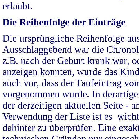
erlaubt.
Die Reihenfolge der Einträge
Die ursprüngliche Reihenfolge au
Ausschlaggebend war die Chronol
z.B. nach der Geburt krank war, od
anzeigen konnten, wurde das Kind
auch vor, dass der Taufeintrag vo
vorgenommen wurde. In derartigen
der derzeitigen aktuellen Seite -
Verwendung der Liste ist es wich
dahinter zu überprüfen. Eine exa
technischen Gründen nur eingesch