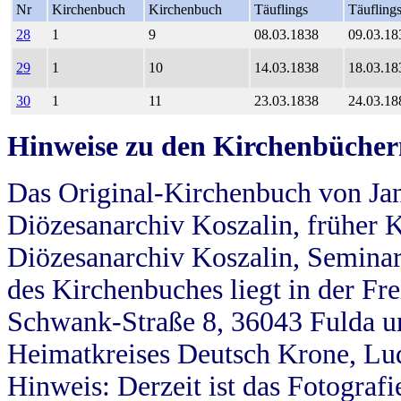
Nr
Kirchenbuch
Kirchenbuch
Täuflings
Täufling
28
1
9
08.03.1838
09.03.18
29
1
10
14.03.1838
18.03.18
30
1
11
23.03.1838
24.03.18
Hinweise zu den Kirchenbücher
Das Original-Kirchenbuch von Jan
Diözesanarchiv Koszalin, früher Kö
Diözesanarchiv Koszalin, Seminar
des Kirchenbuches liegt in der Fr
Schwank-Straße 8, 36043 Fulda u
Heimatkreises Deutsch Krone, Lu
Hinweis: Derzeit ist das Fotograf