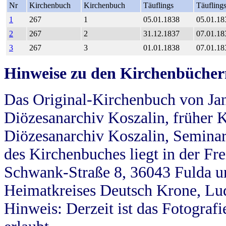
Nr
Kirchenbuch
Kirchenbuch
Täuflings
Täufling
1
267
1
05.01.1838
05.01.18
2
267
2
31.12.1837
07.01.18
3
267
3
01.01.1838
07.01.18
Hinweise zu den Kirchenbücher
Das Original-Kirchenbuch von Jan
Diözesanarchiv Koszalin, früher Kö
Diözesanarchiv Koszalin, Seminar
des Kirchenbuches liegt in der Fr
Schwank-Straße 8, 36043 Fulda u
Heimatkreises Deutsch Krone, Lu
Hinweis: Derzeit ist das Fotograf