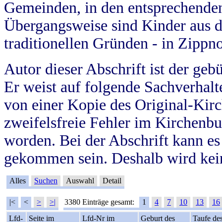
Gemeinden, in den entsprechende
Übergangsweise sind Kinder aus 
traditionellen Gründen - in Zippn
Autor dieser Abschrift ist der geb
Er weist auf folgende Sachverhalte
von einer Kopie des Original-Kirc
zweifelsfreie Fehler im Kirchenbuc
worden. Bei der Abschrift kann e
gekommen sein. Deshalb wird kein
Alles
Suchen
Auswahl
Detail
|<
<
>
>|
3380 Einträge gesamt:
1
4
7
10
13
16
Lfd-
Seite im
Lfd-Nr im
Geburt des
Taufe de