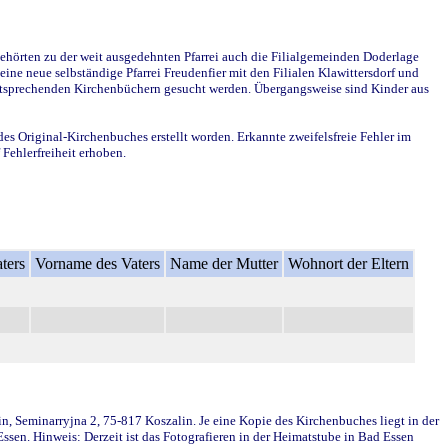
ehörten zu der weit ausgedehnten Pfarrei auch die Filialgemeinden Doderlage
ine neue selbständige Pfarrei Freudenfier mit den Filialen Klawittersdorf und
 entsprechenden Kirchenbüchern gesucht werden. Übergangsweise sind Kinder aus
des Original-Kirchenbuches erstellt worden. Erkannte zweifelsfreie Fehler im
Fehlerfreiheit erhoben.
ters
Vorname des Vaters
Name der Mutter
Wohnort der Eltern
in, Seminarryjna 2, 75-817 Koszalin. Je eine Kopie des Kirchenbuches liegt in der
en. Hinweis: Derzeit ist das Fotografieren in der Heimatstube in Bad Essen