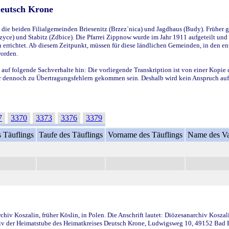
Deutsch Krone
ie beiden Filialgemeinden Briesenitz (Brzez`nica) und Jagdhaus (Budy). Früher g
yce) und Stabitz (Zdbice). Die Pfarrei Zippnow wurde im Jahr 1911 aufgeteilt und e
en errichtet. Ab diesem Zeitpunkt, müssen für diese ländlichen Gemeinden, in den
worden.
 auf folgende Sachverhalte hin: Die vorliegende Transkription ist von einer Kopie 
aber dennoch zu Übertragungsfehlern gekommen sein. Deshalb wird kein Anspruch auf 
7
3370
3373
3376
3379
 Täuflings
Taufe des Täuflings
Vorname des Täuflings
Name des Va
iv Koszalin, früher Köslin, in Polen. Die Anschrift lautet: Diözesanarchiv Koszal
v der Heimatstube des Heimatkreises Deutsch Krone, Ludwigsweg 10, 49152 Bad Ess