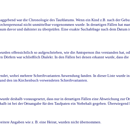
ggebend war die Chronologie des Taufdatums. Wenn ein Kind z.B. nach der Geburt 
rchenpersonal nicht unmittelbar vorgenommen wurde. In derartigen Fällen hat man d
raum davor und dahinter zu überprüfen. Eine exakte Suchabfrage nach dem Datum i
den offensichtlich so aufgeschrieben, wie die Amtsperson ihn verstanden hat, ode
n Dörfern war schließlich Dialekt. In den Fällen bei denen erkannt wurde, dass di
t, wobei mehrere Schreibvarianten Anwendung fanden. In dieser Liste wurde in de
n und den im Kirchenbuch verwendeten Schreibvarianten.
wurde deshalb vorausgesetzt, dass nur in derartigen Fällen eine Abweichung zur O
eshalb ist bei der Ortsangabe für den Taufpaten ein Vorbehalt gegeben. Überwiegen
weitere Angaben wie z. B. eine Heirat, wurden nicht übernommen.