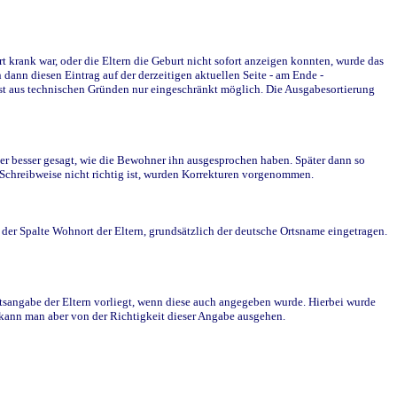
krank war, oder die Eltern die Geburt nicht sofort anzeigen konnten, wurde das
ann diesen Eintrag auf der derzeitigen aktuellen Seite - am Ende -
st aus technischen Gründen nur eingeschränkt möglich. Die Ausgabesortierung
r besser gesagt, wie die Bewohner ihn ausgesprochen haben. Später dann so
e Schreibweise nicht richtig ist, wurden Korrekturen vorgenommen.
r Spalte Wohnort der Eltern, grundsätzlich der deutsche Ortsname eingetragen.
rtsangabe der Eltern vorliegt, wenn diese auch angegeben wurde. Hierbei wurde
d kann man aber von der Richtigkeit dieser Angabe ausgehen.