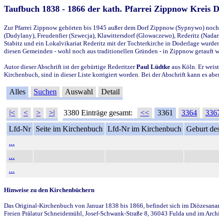
Taufbuch 1838 - 1866 der kath. Pfarrei Zippnow Kreis 
Zur Pfarrei Zippnow gehörten bis 1945 außer dem Dorf Zippnow (Sypnywo) noch d
(Dudylany), Freudenfier (Szwecja), Klawittersdorf (Glowaczewo), Rederitz (Nadarz
Stabitz und ein Lokalvikariat Rederitz mit der Tochterkirche in Doderlage wurd
diesen Gemeinden - wohl noch aus traditionellen Gründen - in Zippnow getauft 
Autor dieser Abschrift ist der gebürtige Rederitzer
Paul Lüdtke
aus Köln. Er weist
Kirchenbuch, sind in dieser Liste korrigiert worden. Bei der Abschrift kann es 
Alles
Suchen
Auswahl
Detail
|<
<
>
>|
3380 Einträge gesamt:
<<
3361
3364
336
Lfd-Nr
Seite im Kirchenbuch
Lfd-Nr im Kirchenbuch
Geburt des
...
...
...
Hinweise zu den Kirchenbüchern
Das Original-Kirchenbuch von Januar 1838 bis 1866, befindet sich im Diözesanarch
Freien Prälatur Schneidemühl, Josef-Schwank-Straße 8, 36043 Fulda und im Archi