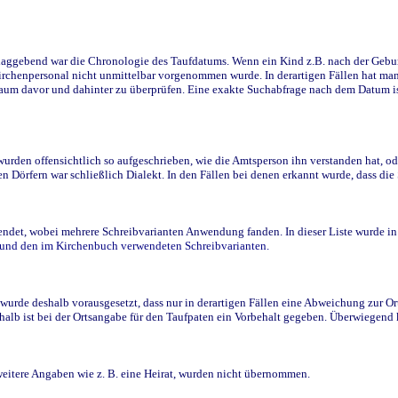
ggebend war die Chronologie des Taufdatums. Wenn ein Kind z.B. nach der Geburt 
rchenpersonal nicht unmittelbar vorgenommen wurde. In derartigen Fällen hat man d
raum davor und dahinter zu überprüfen. Eine exakte Suchabfrage nach dem Datum i
den offensichtlich so aufgeschrieben, wie die Amtsperson ihn verstanden hat, ode
n Dörfern war schließlich Dialekt. In den Fällen bei denen erkannt wurde, dass di
t, wobei mehrere Schreibvarianten Anwendung fanden. In dieser Liste wurde in de
n und den im Kirchenbuch verwendeten Schreibvarianten.
wurde deshalb vorausgesetzt, dass nur in derartigen Fällen eine Abweichung zur O
eshalb ist bei der Ortsangabe für den Taufpaten ein Vorbehalt gegeben. Überwiegen
weitere Angaben wie z. B. eine Heirat, wurden nicht übernommen.