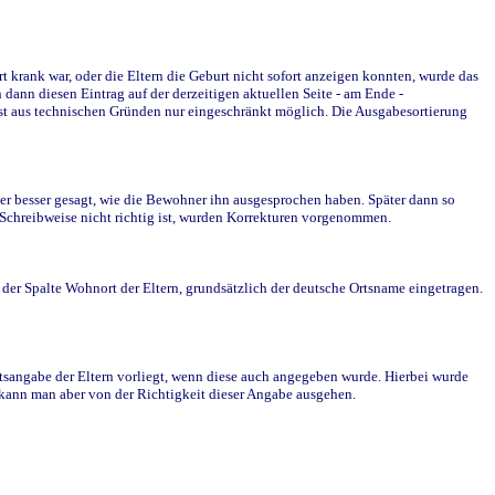
krank war, oder die Eltern die Geburt nicht sofort anzeigen konnten, wurde das
ann diesen Eintrag auf der derzeitigen aktuellen Seite - am Ende -
st aus technischen Gründen nur eingeschränkt möglich. Die Ausgabesortierung
r besser gesagt, wie die Bewohner ihn ausgesprochen haben. Später dann so
e Schreibweise nicht richtig ist, wurden Korrekturen vorgenommen.
r Spalte Wohnort der Eltern, grundsätzlich der deutsche Ortsname eingetragen.
rtsangabe der Eltern vorliegt, wenn diese auch angegeben wurde. Hierbei wurde
d kann man aber von der Richtigkeit dieser Angabe ausgehen.