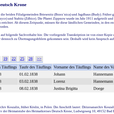
Deutsch Krone
ie beiden Filialgemeinden Briesenitz (Brzez`nica) und Jagdhaus (Budy). Früher g
yce) und Stabitz (Zdbice). Die Pfarrei Zippnow wurde im Jahr 1911 aufgeteilt und e
en errichtet. Ab diesem Zeitpunkt, müssen für diese ländlichen Gemeinden, in den
worden.
 auf folgende Sachverhalte hin: Die vorliegende Transkription ist von einer Kopie 
aber dennoch zu Übertragungsfehlern gekommen sein. Deshalb wird kein Anspruch auf 
19
22
25
28
>>
 Täuflings
Taufe des Täuflings
Vorname des Täuflings
Name des Va
8
01.02.1838
Johann
Hannemann
8
03.02.1838
Lorenz
Hannemann
8
08.02.1838
Justina Brigitta
Doege
iv Koszalin, früher Köslin, in Polen. Die Anschrift lautet: Diözesanarchiv Koszal
v der Heimatstube des Heimatkreises Deutsch Krone, Ludwigsweg 10, 49152 Bad Ess