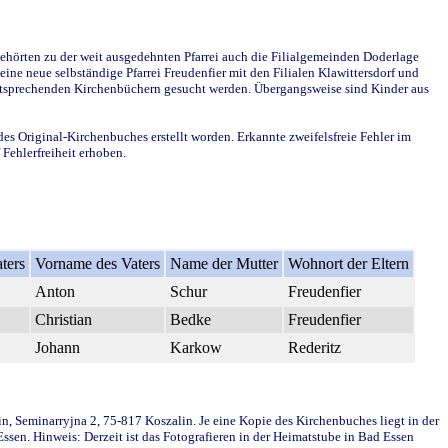
ehörten zu der weit ausgedehnten Pfarrei auch die Filialgemeinden Doderlage
ine neue selbständige Pfarrei Freudenfier mit den Filialen Klawittersdorf und
 entsprechenden Kirchenbüchern gesucht werden. Übergangsweise sind Kinder aus
des Original-Kirchenbuches erstellt worden. Erkannte zweifelsfreie Fehler im
Fehlerfreiheit erhoben.
ters
Vorname des Vaters
Name der Mutter
Wohnort der Eltern
Anton
Schur
Freudenfier
Christian
Bedke
Freudenfier
Johann
Karkow
Rederitz
in, Seminarryjna 2, 75-817 Koszalin. Je eine Kopie des Kirchenbuches liegt in der
en. Hinweis: Derzeit ist das Fotografieren in der Heimatstube in Bad Essen