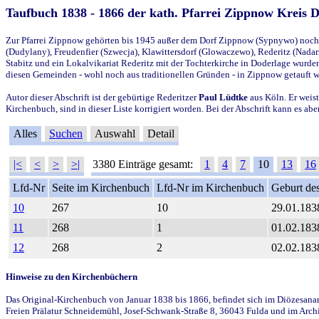
Taufbuch 1838 - 1866 der kath. Pfarrei Zippnow Kreis 
Zur Pfarrei Zippnow gehörten bis 1945 außer dem Dorf Zippnow (Sypnywo) noch d
(Dudylany), Freudenfier (Szwecja), Klawittersdorf (Glowaczewo), Rederitz (Nadarz
Stabitz und ein Lokalvikariat Rederitz mit der Tochterkirche in Doderlage wurd
diesen Gemeinden - wohl noch aus traditionellen Gründen - in Zippnow getauft 
Autor dieser Abschrift ist der gebürtige Rederitzer
Paul Lüdtke
aus Köln. Er weist
Kirchenbuch, sind in dieser Liste korrigiert worden. Bei der Abschrift kann es 
Alles
Suchen
Auswahl
Detail
|<
<
>
>|
3380 Einträge gesamt:
1
4
7
10
13
16
Lfd-Nr
Seite im Kirchenbuch
Lfd-Nr im Kirchenbuch
Geburt des
10
267
10
29.01.183
11
268
1
01.02.183
12
268
2
02.02.183
Hinweise zu den Kirchenbüchern
Das Original-Kirchenbuch von Januar 1838 bis 1866, befindet sich im Diözesanarch
Freien Prälatur Schneidemühl, Josef-Schwank-Straße 8, 36043 Fulda und im Archi