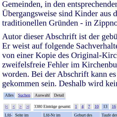
Gemeinden, in den entsprechende
Übergangsweise sind Kinder aus 
traditionellen Gründen - in Zippn
Autor dieser Abschrift ist der geb
Er weist auf folgende Sachverhalte
von einer Kopie des Original-Kirc
zweifelsfreie Fehler im Kirchenbuc
worden. Bei der Abschrift kann e
gekommen sein. Deshalb wird kein
Alles
Suchen
Auswahl
Detail
|<
<
>
>|
3380 Einträge gesamt:
1
4
7
10
13
16
Lfd-
Seite im
Lfd-Nr im
Geburt des
Taufe de