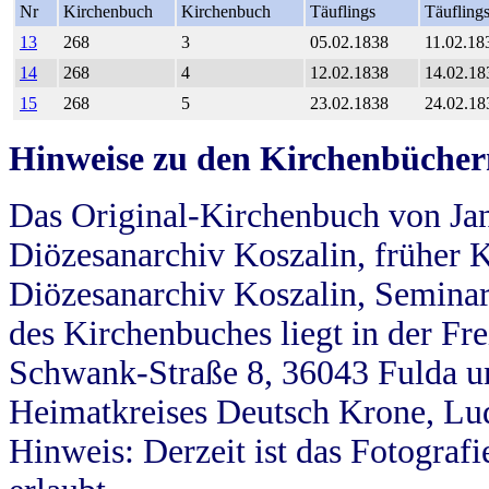
Nr
Kirchenbuch
Kirchenbuch
Täuflings
Täufling
13
268
3
05.02.1838
11.02.18
14
268
4
12.02.1838
14.02.18
15
268
5
23.02.1838
24.02.18
Hinweise zu den Kirchenbücher
Das Original-Kirchenbuch von Jan
Diözesanarchiv Koszalin, früher Kö
Diözesanarchiv Koszalin, Seminar
des Kirchenbuches liegt in der Fr
Schwank-Straße 8, 36043 Fulda u
Heimatkreises Deutsch Krone, Lu
Hinweis: Derzeit ist das Fotograf