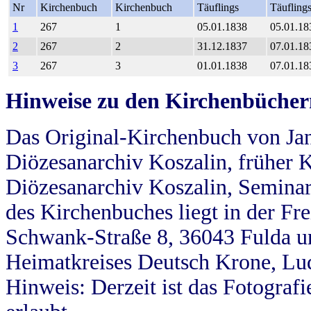
Nr
Kirchenbuch
Kirchenbuch
Täuflings
Täufling
1
267
1
05.01.1838
05.01.18
2
267
2
31.12.1837
07.01.18
3
267
3
01.01.1838
07.01.18
Hinweise zu den Kirchenbücher
Das Original-Kirchenbuch von Jan
Diözesanarchiv Koszalin, früher Kö
Diözesanarchiv Koszalin, Seminar
des Kirchenbuches liegt in der Fr
Schwank-Straße 8, 36043 Fulda u
Heimatkreises Deutsch Krone, Lu
Hinweis: Derzeit ist das Fotograf