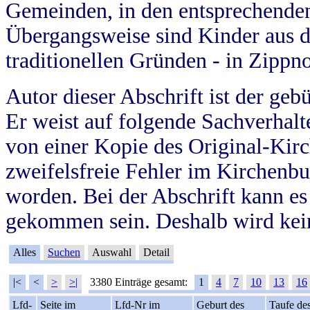
Gemeinden, in den entsprechende
Übergangsweise sind Kinder aus 
traditionellen Gründen - in Zippn
Autor dieser Abschrift ist der geb
Er weist auf folgende Sachverhalte
von einer Kopie des Original-Kirc
zweifelsfreie Fehler im Kirchenbuc
worden. Bei der Abschrift kann e
gekommen sein. Deshalb wird kein
Alles
Suchen
Auswahl
Detail
|<
<
>
>|
3380 Einträge gesamt:
1
4
7
10
13
16
Lfd-
Seite im
Lfd-Nr im
Geburt des
Taufe de