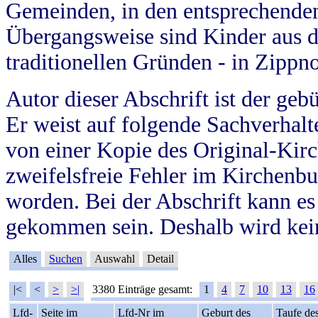
Gemeinden, in den entsprechende
Übergangsweise sind Kinder aus 
traditionellen Gründen - in Zippn
Autor dieser Abschrift ist der geb
Er weist auf folgende Sachverhalte
von einer Kopie des Original-Kirc
zweifelsfreie Fehler im Kirchenbuc
worden. Bei der Abschrift kann e
gekommen sein. Deshalb wird kein
Alles
Suchen
Auswahl
Detail
|<
<
>
>|
3380 Einträge gesamt:
1
4
7
10
13
16
Lfd-
Seite im
Lfd-Nr im
Geburt des
Taufe de