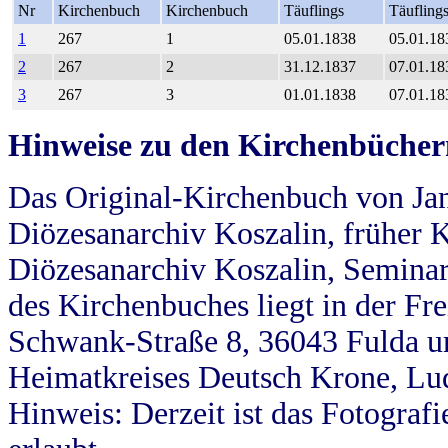
Nr
Kirchenbuch
Kirchenbuch
Täuflings
Täufling
1
267
1
05.01.1838
05.01.18
2
267
2
31.12.1837
07.01.18
3
267
3
01.01.1838
07.01.18
Hinweise zu den Kirchenbücher
Das Original-Kirchenbuch von Jan
Diözesanarchiv Koszalin, früher Kö
Diözesanarchiv Koszalin, Seminar
des Kirchenbuches liegt in der Fr
Schwank-Straße 8, 36043 Fulda u
Heimatkreises Deutsch Krone, Lu
Hinweis: Derzeit ist das Fotograf