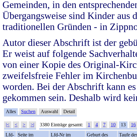
Gemeinden, in den entsprechende
Übergangsweise sind Kinder aus 
traditionellen Gründen - in Zippn
Autor dieser Abschrift ist der geb
Er weist auf folgende Sachverhalte
von einer Kopie des Original-Kirc
zweifelsfreie Fehler im Kirchenbuc
worden. Bei der Abschrift kann e
gekommen sein. Deshalb wird kein
Alles
Suchen
Auswahl
Detail
|<
<
>
>|
3380 Einträge gesamt:
1
4
7
10
13
16
Lfd-
Seite im
Lfd-Nr im
Geburt des
Taufe de