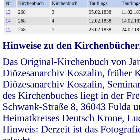
Nr
Kirchenbuch
Kirchenbuch
Täuflings
Täufling
13
268
3
05.02.1838
11.02.18
14
268
4
12.02.1838
14.02.18
15
268
5
23.02.1838
24.02.18
Hinweise zu den Kirchenbücher
Das Original-Kirchenbuch von Jan
Diözesanarchiv Koszalin, früher Kö
Diözesanarchiv Koszalin, Seminar
des Kirchenbuches liegt in der Fr
Schwank-Straße 8, 36043 Fulda u
Heimatkreises Deutsch Krone, Lu
Hinweis: Derzeit ist das Fotograf