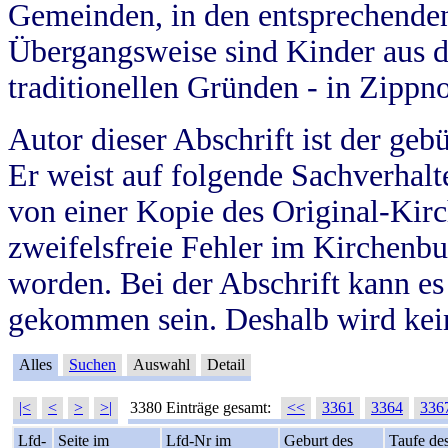
Gemeinden, in den entsprechende
Übergangsweise sind Kinder aus 
traditionellen Gründen - in Zippn
Autor dieser Abschrift ist der geb
Er weist auf folgende Sachverhalte
von einer Kopie des Original-Kirc
zweifelsfreie Fehler im Kirchenbuc
worden. Bei der Abschrift kann e
gekommen sein. Deshalb wird kein
Alles
Suchen
Auswahl
Detail
|<
<
>
>|
3380 Einträge gesamt:
<<
3361
3364
336
Lfd-
Seite im
Lfd-Nr im
Geburt des
Taufe de