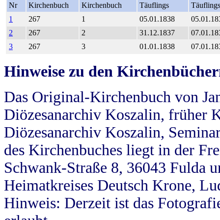
Nr
Kirchenbuch
Kirchenbuch
Täuflings
Täufling
1
267
1
05.01.1838
05.01.18
2
267
2
31.12.1837
07.01.18
3
267
3
01.01.1838
07.01.18
Hinweise zu den Kirchenbücher
Das Original-Kirchenbuch von Jan
Diözesanarchiv Koszalin, früher Kö
Diözesanarchiv Koszalin, Seminar
des Kirchenbuches liegt in der Fr
Schwank-Straße 8, 36043 Fulda u
Heimatkreises Deutsch Krone, Lu
Hinweis: Derzeit ist das Fotograf