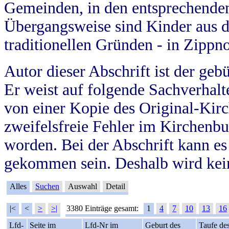
Gemeinden, in den entsprechende
Übergangsweise sind Kinder aus 
traditionellen Gründen - in Zippn
Autor dieser Abschrift ist der geb
Er weist auf folgende Sachverhalte
von einer Kopie des Original-Kirc
zweifelsfreie Fehler im Kirchenbuc
worden. Bei der Abschrift kann e
gekommen sein. Deshalb wird kein
Alles
Suchen
Auswahl
Detail
|<
<
>
>|
3380 Einträge gesamt:
1
4
7
10
13
16
Lfd-
Seite im
Lfd-Nr im
Geburt des
Taufe de