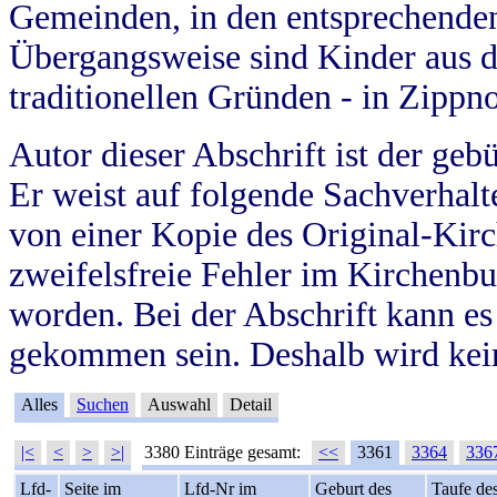
Gemeinden, in den entsprechende
Übergangsweise sind Kinder aus 
traditionellen Gründen - in Zippn
Autor dieser Abschrift ist der geb
Er weist auf folgende Sachverhalte
von einer Kopie des Original-Kirc
zweifelsfreie Fehler im Kirchenbuc
worden. Bei der Abschrift kann e
gekommen sein. Deshalb wird kein
Alles
Suchen
Auswahl
Detail
|<
<
>
>|
3380 Einträge gesamt:
<<
3361
3364
336
Lfd-
Seite im
Lfd-Nr im
Geburt des
Taufe de