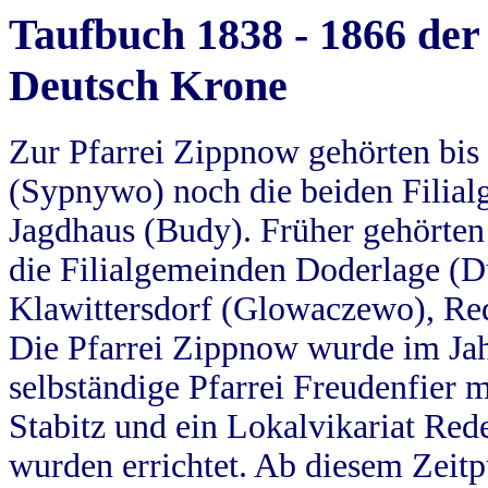
Taufbuch 1838 - 1866 der
Deutsch Krone
Zur Pfarrei Zippnow gehörten bi
(Sypnywo) noch die beiden Filial
Jagdhaus (Budy). Früher gehörten 
die Filialgemeinden Doderlage (D
Klawittersdorf (Glowaczewo), Red
Die Pfarrei Zippnow wurde im Jah
selbständige Pfarrei Freudenfier m
Stabitz und ein Lokalvikariat Red
wurden errichtet. Ab diesem Zeitp