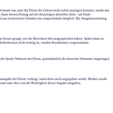
krank war, oder die Eltern die Geburt nicht sofort anzeigen konnten, wurde das
ann diesen Eintrag auf der derzeitigen aktuellen Seite - am Ende -
st aus technischen Gründen nur eingeschränkt möglich. Die Ausgabesortierung
r besser gesagt, wie die Bewohner ihn ausgesprochen haben. Später dann so
e Schreibweise nicht richtig ist, wurden Korrekturen vorgenommen.
r Spalte Wohnort der Eltern, grundsätzlich der deutsche Ortsname eingetragen.
rtsangabe der Eltern vorliegt, wenn diese auch angegeben wurde. Hierbei wurde
d kann man aber von der Richtigkeit dieser Angabe ausgehen.