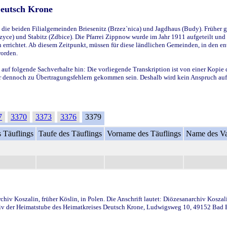
Deutsch Krone
ie beiden Filialgemeinden Briesenitz (Brzez`nica) und Jagdhaus (Budy). Früher g
yce) und Stabitz (Zdbice). Die Pfarrei Zippnow wurde im Jahr 1911 aufgeteilt und e
en errichtet. Ab diesem Zeitpunkt, müssen für diese ländlichen Gemeinden, in den
worden.
 auf folgende Sachverhalte hin: Die vorliegende Transkription ist von einer Kopie 
aber dennoch zu Übertragungsfehlern gekommen sein. Deshalb wird kein Anspruch auf 
7
3370
3373
3376
3379
 Täuflings
Taufe des Täuflings
Vorname des Täuflings
Name des Va
iv Koszalin, früher Köslin, in Polen. Die Anschrift lautet: Diözesanarchiv Koszal
v der Heimatstube des Heimatkreises Deutsch Krone, Ludwigsweg 10, 49152 Bad Ess