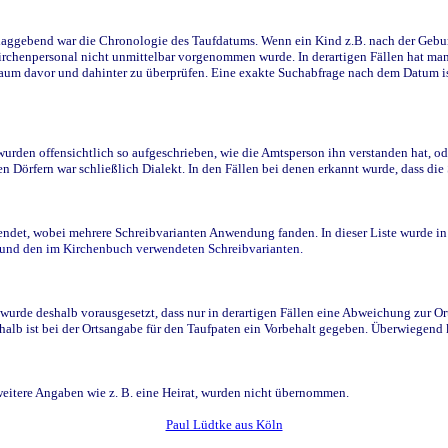
ggebend war die Chronologie des Taufdatums. Wenn ein Kind z.B. nach der Geburt 
rchenpersonal nicht unmittelbar vorgenommen wurde. In derartigen Fällen hat man d
raum davor und dahinter zu überprüfen. Eine exakte Suchabfrage nach dem Datum i
den offensichtlich so aufgeschrieben, wie die Amtsperson ihn verstanden hat, ode
n Dörfern war schließlich Dialekt. In den Fällen bei denen erkannt wurde, dass di
t, wobei mehrere Schreibvarianten Anwendung fanden. In dieser Liste wurde in de
n und den im Kirchenbuch verwendeten Schreibvarianten.
wurde deshalb vorausgesetzt, dass nur in derartigen Fällen eine Abweichung zur O
eshalb ist bei der Ortsangabe für den Taufpaten ein Vorbehalt gegeben. Überwiegen
weitere Angaben wie z. B. eine Heirat, wurden nicht übernommen.
Paul Lüdtke aus Köln