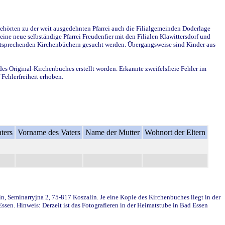
ehörten zu der weit ausgedehnten Pfarrei auch die Filialgemeinden Doderlage
ine neue selbständige Pfarrei Freudenfier mit den Filialen Klawittersdorf und
 entsprechenden Kirchenbüchern gesucht werden. Übergangsweise sind Kinder aus
des Original-Kirchenbuches erstellt worden. Erkannte zweifelsfreie Fehler im
Fehlerfreiheit erhoben.
ters
Vorname des Vaters
Name der Mutter
Wohnort der Eltern
in, Seminarryjna 2, 75-817 Koszalin. Je eine Kopie des Kirchenbuches liegt in der
en. Hinweis: Derzeit ist das Fotografieren in der Heimatstube in Bad Essen