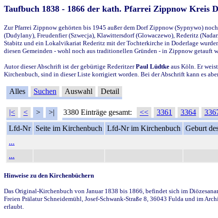
Taufbuch 1838 - 1866 der kath. Pfarrei Zippnow Kreis 
Zur Pfarrei Zippnow gehörten bis 1945 außer dem Dorf Zippnow (Sypnywo) noch d
(Dudylany), Freudenfier (Szwecja), Klawittersdorf (Glowaczewo), Rederitz (Nadarz
Stabitz und ein Lokalvikariat Rederitz mit der Tochterkirche in Doderlage wurd
diesen Gemeinden - wohl noch aus traditionellen Gründen - in Zippnow getauft 
Autor dieser Abschrift ist der gebürtige Rederitzer
Paul Lüdtke
aus Köln. Er weist
Kirchenbuch, sind in dieser Liste korrigiert worden. Bei der Abschrift kann es 
Alles
Suchen
Auswahl
Detail
|<
<
>
>|
3380 Einträge gesamt:
<<
3361
3364
336
Lfd-Nr
Seite im Kirchenbuch
Lfd-Nr im Kirchenbuch
Geburt des
...
...
Hinweise zu den Kirchenbüchern
Das Original-Kirchenbuch von Januar 1838 bis 1866, befindet sich im Diözesanarch
Freien Prälatur Schneidemühl, Josef-Schwank-Straße 8, 36043 Fulda und im Archi
erlaubt.