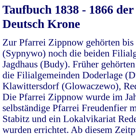
Taufbuch 1838 - 1866 der
Deutsch Krone
Zur Pfarrei Zippnow gehörten bi
(Sypnywo) noch die beiden Filial
Jagdhaus (Budy). Früher gehörten 
die Filialgemeinden Doderlage (D
Klawittersdorf (Glowaczewo), Red
Die Pfarrei Zippnow wurde im Jah
selbständige Pfarrei Freudenfier m
Stabitz und ein Lokalvikariat Red
wurden errichtet. Ab diesem Zeitp