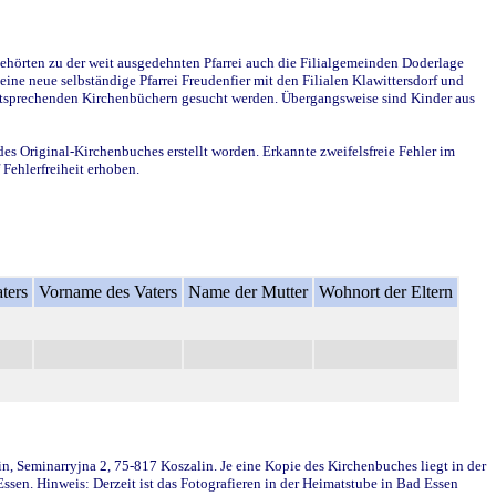
ehörten zu der weit ausgedehnten Pfarrei auch die Filialgemeinden Doderlage
ine neue selbständige Pfarrei Freudenfier mit den Filialen Klawittersdorf und
 entsprechenden Kirchenbüchern gesucht werden. Übergangsweise sind Kinder aus
des Original-Kirchenbuches erstellt worden. Erkannte zweifelsfreie Fehler im
Fehlerfreiheit erhoben.
ters
Vorname des Vaters
Name der Mutter
Wohnort der Eltern
in, Seminarryjna 2, 75-817 Koszalin. Je eine Kopie des Kirchenbuches liegt in der
en. Hinweis: Derzeit ist das Fotografieren in der Heimatstube in Bad Essen