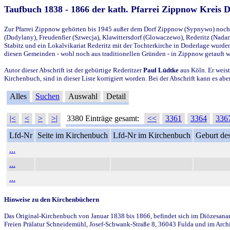
Taufbuch 1838 - 1866 der kath. Pfarrei Zippnow Kreis 
Zur Pfarrei Zippnow gehörten bis 1945 außer dem Dorf Zippnow (Sypnywo) noch d
(Dudylany), Freudenfier (Szwecja), Klawittersdorf (Glowaczewo), Rederitz (Nadarz
Stabitz und ein Lokalvikariat Rederitz mit der Tochterkirche in Doderlage wurd
diesen Gemeinden - wohl noch aus traditionellen Gründen - in Zippnow getauft 
Autor dieser Abschrift ist der gebürtige Rederitzer
Paul Lüdtke
aus Köln. Er weist
Kirchenbuch, sind in dieser Liste korrigiert worden. Bei der Abschrift kann es 
Alles
Suchen
Auswahl
Detail
|<
<
>
>|
3380 Einträge gesamt:
<<
3361
3364
336
Lfd-Nr
Seite im Kirchenbuch
Lfd-Nr im Kirchenbuch
Geburt des
...
...
...
Hinweise zu den Kirchenbüchern
Das Original-Kirchenbuch von Januar 1838 bis 1866, befindet sich im Diözesanarch
Freien Prälatur Schneidemühl, Josef-Schwank-Straße 8, 36043 Fulda und im Archi