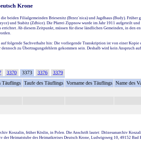
Deutsch Krone
ie beiden Filialgemeinden Briesenitz (Brzez`nica) und Jagdhaus (Budy). Früher g
yce) und Stabitz (Zdbice). Die Pfarrei Zippnow wurde im Jahr 1911 aufgeteilt und e
en errichtet. Ab diesem Zeitpunkt, müssen für diese ländlichen Gemeinden, in den
worden.
 auf folgende Sachverhalte hin: Die vorliegende Transkription ist von einer Kopie 
aber dennoch zu Übertragungsfehlern gekommen sein. Deshalb wird kein Anspruch auf 
7
3370
3373
3376
3379
 Täuflings
Taufe des Täuflings
Vorname des Täuflings
Name des Va
iv Koszalin, früher Köslin, in Polen. Die Anschrift lautet: Diözesanarchiv Koszal
v der Heimatstube des Heimatkreises Deutsch Krone, Ludwigsweg 10, 49152 Bad Ess