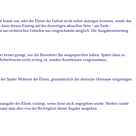
krank war, oder die Eltern die Geburt nicht sofort anzeigen konnten, wurde das
ann diesen Eintrag auf der derzeitigen aktuellen Seite - am Ende -
st aus technischen Gründen nur eingeschränkt möglich. Die Ausgabesortierung
r besser gesagt, wie die Bewohner ihn ausgesprochen haben. Später dann so
e Schreibweise nicht richtig ist, wurden Korrekturen vorgenommen.
r Spalte Wohnort der Eltern, grundsätzlich der deutsche Ortsname eingetragen.
rtsangabe der Eltern vorliegt, wenn diese auch angegeben wurde. Hierbei wurde
d kann man aber von der Richtigkeit dieser Angabe ausgehen.