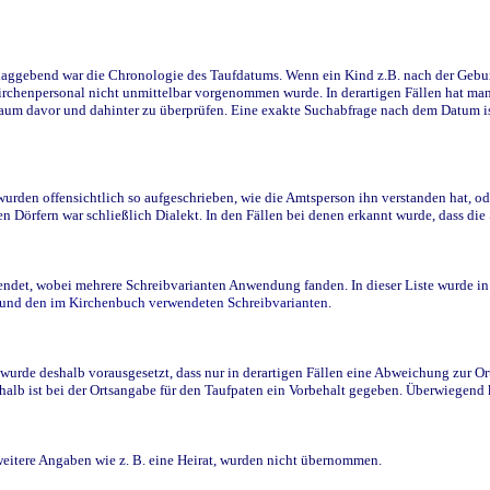
ggebend war die Chronologie des Taufdatums. Wenn ein Kind z.B. nach der Geburt 
rchenpersonal nicht unmittelbar vorgenommen wurde. In derartigen Fällen hat man d
raum davor und dahinter zu überprüfen. Eine exakte Suchabfrage nach dem Datum i
den offensichtlich so aufgeschrieben, wie die Amtsperson ihn verstanden hat, ode
n Dörfern war schließlich Dialekt. In den Fällen bei denen erkannt wurde, dass di
t, wobei mehrere Schreibvarianten Anwendung fanden. In dieser Liste wurde in de
n und den im Kirchenbuch verwendeten Schreibvarianten.
wurde deshalb vorausgesetzt, dass nur in derartigen Fällen eine Abweichung zur O
eshalb ist bei der Ortsangabe für den Taufpaten ein Vorbehalt gegeben. Überwiegen
weitere Angaben wie z. B. eine Heirat, wurden nicht übernommen.