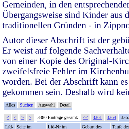
Gemeinden, in den entsprechende
Übergangsweise sind Kinder aus 
traditionellen Gründen - in Zippn
Autor dieser Abschrift ist der geb
Er weist auf folgende Sachverhalte
von einer Kopie des Original-Kirc
zweifelsfreie Fehler im Kirchenbuc
worden. Bei der Abschrift kann e
gekommen sein. Deshalb wird kein
Alles
Suchen
Auswahl
Detail
|<
<
>
>|
3380 Einträge gesamt:
<<
3361
3364
336
Lfd-
Seite im
Lfd-Nr im
Geburt des
Taufe de