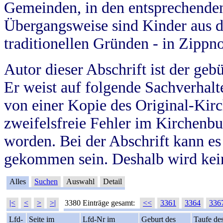
Gemeinden, in den entsprechende
Übergangsweise sind Kinder aus 
traditionellen Gründen - in Zippn
Autor dieser Abschrift ist der geb
Er weist auf folgende Sachverhalte
von einer Kopie des Original-Kirc
zweifelsfreie Fehler im Kirchenbuc
worden. Bei der Abschrift kann e
gekommen sein. Deshalb wird kein
Alles
Suchen
Auswahl
Detail
|<
<
>
>|
3380 Einträge gesamt:
<<
3361
3364
336
Lfd-
Seite im
Lfd-Nr im
Geburt des
Taufe de