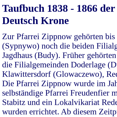
Taufbuch 1838 - 1866 der
Deutsch Krone
Zur Pfarrei Zippnow gehörten bi
(Sypnywo) noch die beiden Filial
Jagdhaus (Budy). Früher gehörten 
die Filialgemeinden Doderlage (D
Klawittersdorf (Glowaczewo), Red
Die Pfarrei Zippnow wurde im Jah
selbständige Pfarrei Freudenfier m
Stabitz und ein Lokalvikariat Red
wurden errichtet. Ab diesem Zeitp