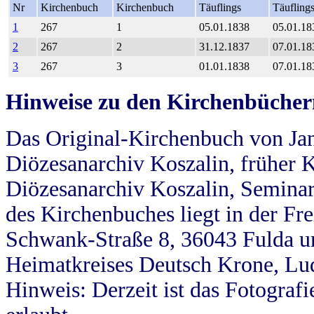
Nr
Kirchenbuch
Kirchenbuch
Täuflings
Täufling
1
267
1
05.01.1838
05.01.18
2
267
2
31.12.1837
07.01.18
3
267
3
01.01.1838
07.01.18
Hinweise zu den Kirchenbücher
Das Original-Kirchenbuch von Jan
Diözesanarchiv Koszalin, früher Kö
Diözesanarchiv Koszalin, Seminar
des Kirchenbuches liegt in der Fr
Schwank-Straße 8, 36043 Fulda u
Heimatkreises Deutsch Krone, Lu
Hinweis: Derzeit ist das Fotograf