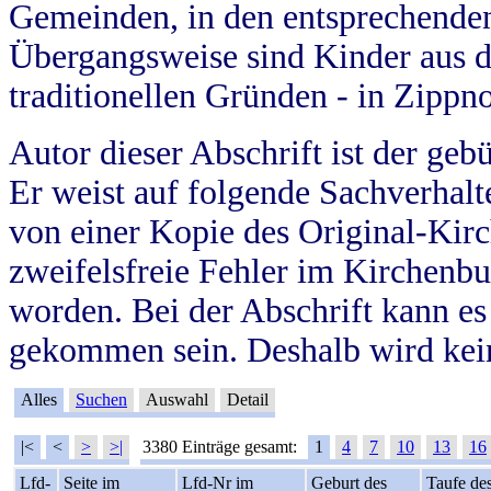
Gemeinden, in den entsprechende
Übergangsweise sind Kinder aus 
traditionellen Gründen - in Zippn
Autor dieser Abschrift ist der geb
Er weist auf folgende Sachverhalte
von einer Kopie des Original-Kirc
zweifelsfreie Fehler im Kirchenbuc
worden. Bei der Abschrift kann e
gekommen sein. Deshalb wird kein
Alles
Suchen
Auswahl
Detail
|<
<
>
>|
3380 Einträge gesamt:
1
4
7
10
13
16
Lfd-
Seite im
Lfd-Nr im
Geburt des
Taufe de